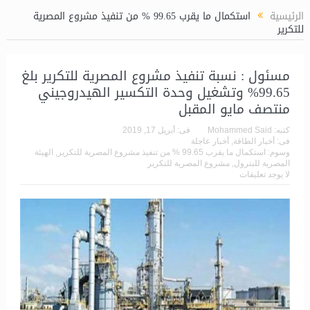
بح المتوقع 5.5 مليار جنيه
الرئيسية
استكمال ما يقرب 99.65 % من تنفيذ مشروع المصرية
للتكرير
مسئول : نسبة تنفيذ مشروع المصرية للتكرير بلغ
99.65% وتشغيل وحدة التكسير الهيدروجيني
منتصف مايو المقبل
كتبه:
Mohammed Said
فى:
أبريل 17, 2019
فى:
أخبار الطاقة
,
أخبار عاجلة
وسوم:
استكمال ما يقرب 99.65 % من تنفيذ مشروع المصرية للتكرير
,
الهيئة
المصرية للبترول
,
مشروع المصرية للتكرير
لا يوجد تعليقات