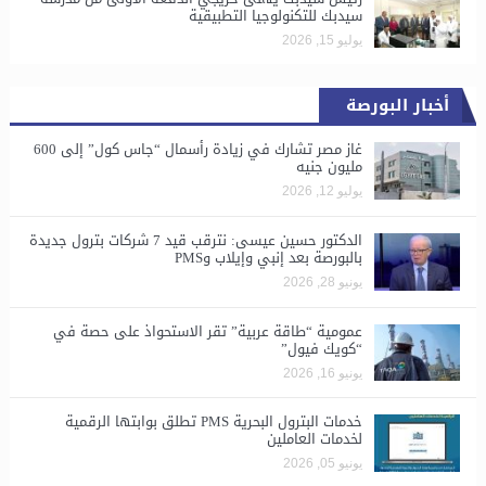
سيدبك للتكنولوجيا التطبيقية
يوليو 15, 2026
أخبار البورصة
غاز مصر تشارك في زيادة رأسمال “جاس كول” إلى 600
مليون جنيه
يوليو 12, 2026
الدكتور حسين عيسى: نترقب قيد 7 شركات بترول جديدة
بالبورصة بعد إنبي وإيلاب وPMS
يونيو 28, 2026
​عمومية “طاقة عربية” تقر الاستحواذ على حصة في
“كويك فيول”
يونيو 16, 2026
خدمات البترول البحرية PMS تطلق بوابتها الرقمية
لخدمات العاملين
يونيو 05, 2026