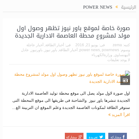
جة المسبقة للغاز (LPP)
الرئيسية
POWER NEWS
صورة خاصة لموقع باور نيوز تظهر وصول اول
مولد لمشروع محطة العاصمة الادارية الجديدة
كتبه:
zema
فى:
يونيو 21, 2016
فى:
أخبار الطاقة
,
أخبار عاجلة
وسوم:
powrnews
,
power news
,
أخبار الطاقة
,
باور نيوز
,
باورنيوز
,
عادل
اليهنساوي
,
وزارةالكهرباء
لا يوجد تعليقات
اول صورة لاول مولد يصل الى موقع محطة توليد العاصمة الادارية
الجديدة تنشرها باور نيوز والشاحنة فى طريقها الى موقع المحطة التى
ستوفر الطاقة لمكونات العاصمة الجديدة وعلم الموقع ان التربينة الغ...
اقرأ المزيد
مشاركة
تغريدة
مشاركة