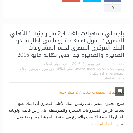
0
بإجمالي تسهيلات بلغت 4ر2 مليار جنيه ” الأهلي
المصري ” يمول 3650 مشروعا في إطار مبادرة
البنك المركزي المصري لدعم المشروعات
الصغيرة والصغيرة جدا حتى نهاية مايو 2016
كتبه:
zema
فى:
يونيو 21, 2016
فى:
أخبار البنوك
وسوم:
powrnews
,
power news
,
أخبار الطاقة
,
باور نيوز
,
باورنيوز
,
عادل
اليهنساوي
,
وزارةالكهرباء
لا يوجد تعليقات
صرح محمود منتصر نائب رئيس البنك الأهلي المصري أن البنك يضع
نشاط اقراض المشروعات الصغيرة والمتوسطة على رأس قائمة أولوياته
باعتبارها الصيغة الأنسب والأسرع في تحقيق التنمية المستهدفة وفي
إيجاد...
اقرأ المزيد