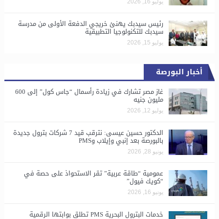
يوليو 16, 2026
رئيس سيدبك يهنئ خريجي الدفعة الأولى من مدرسة
سيدبك للتكنولوجيا التطبيقية
يوليو 15, 2026
أخبار البورصة
غاز مصر تشارك في زيادة رأسمال “جاس كول” إلى 600
مليون جنيه
يوليو 12, 2026
الدكتور حسين عيسى: نترقب قيد 7 شركات بترول جديدة
بالبورصة بعد إنبي وإيلاب وPMS
يونيو 28, 2026
​عمومية “طاقة عربية” تقر الاستحواذ على حصة في
“كويك فيول”
يونيو 16, 2026
خدمات البترول البحرية PMS تطلق بوابتها الرقمية