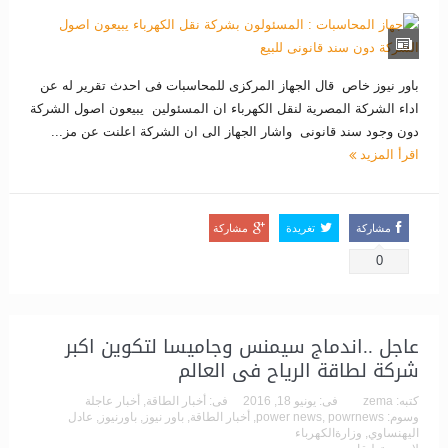
باور نيوز خاص قال الجهاز المركزى للمحاسبات فى احدث تقرير له عن
اداء الشركة المصرية لنقل الكهرباء ان المسئولين يبيعون اصول الشركة
دون وجود سند قانونى واشار الجهاز الى ان الشركة اعلنت عن مز...
اقرأ المزيد
مشاركة
تغريدة
مشاركة
0
عاجل ..اندماج سيمنس وجاميسا لتكوين اكبر
شركة لطاقة الرياح فى العالم
كتبه:
zema
فى:
يونيو 18, 2016
فى:
أخبار الطاقة
,
أخبار عاجلة
وسوم:
powrnews
,
power news
,
أخبار الطاقة
,
باور نيوز
,
باورنيوز
,
عادل
اليهنساوي
,
وزارةالكهرباء