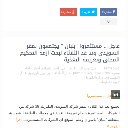
مشاركة
تغريدة
مشاركة
0
عاجل .. مستثمروا “بنبان ” يجتمعون بمقر
السويدى بعد غد الثلاثاء لبحث ازمة التحكيم
المحلى وتعريفة التغذية
كتبه:
zema
فى:
يونيو 19, 2016
فى:
أخبار الطاقة
,
أخبار عاجلة
وسوم:
powrnews
,
power news
,
أخبار الطاقة
,
باور نيوز
,
باورنيوز
,
عادل
اليهنساوي
,
وزارةالكهرباء
لا يوجد تعليقات
يجتمع بعد غدا الثلاثاء بمقر شركة السويدى اليكتريك 39 شركة من
الشركات المستثمرة بنظام تعريفة التغذية فى محطات الطاقة الشمسية
بمنطقة “بنبان” باسوان وعلم الموقع ان الشركات المستثمرة...
اقرأ
المزيد