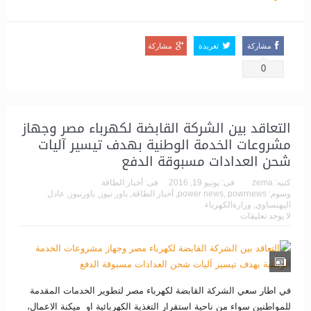
مشاركة
تغريدة
مشاركة
0
التعاقد بين الشركة القابضة لكهرباء مصر وجهاز
مشروعات الخدمة الوطنية بهدف تيسير آليات
شحن العدادات مسبوقة الدفع
كتبه:
zema
فى:
يونيو 19, 2016
فى:
أخبار الطاقة
وسوم:
powrnews
,
power news
,
أخبار الطاقة
,
باور نيوز
,
باورنيوز
,
عادل
اليهنساوي
,
وزارةالكهرباء
لا يوجد تعليقات
في اطار سعي الشركة القابضة لكهرباء مصر لتطوير الخدمات المقدمة
للمواطنين سواء من ناحية استقرار التغذية الكهربائية او ميكنة الاعمال،