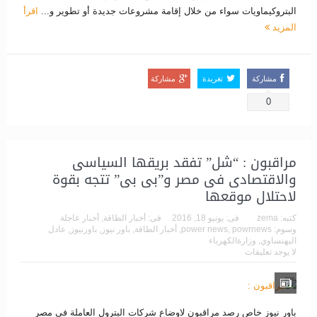
البتروكيماويات سواء من خلال إقامة مشروعات جديدة أو تطوير و...
اقرأ
المزيد
مشاركة
تغريدة
مشاركة
0
مراقبون : “شل” تفقد بريقها السياسى
والاقتصادى فى مصر و”بى بى” تتجه بقوة
لاحتلال موقعها
كتبه:
zema
فى:
يونيو 18, 2016
فى:
أخبار الطاقة
,
أخبار عاجلة
وسوم:
powrnews
,
power news
,
أخبار الطاقة
,
باور نيوز
,
باورنيوز
,
عادل
اليهنساوي
,
وزارةالكهرباء
لا يوجد تعليقات
باور نيوز خاص رصد مراقبون لاوضاع شركات البترول العاملة فى مصر