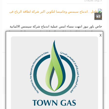
لا يوجد تعليقات
خاص باور نيوز انتهت مساء امس عملية اندماج شركة سيمنس الالمانية
مع شركة جاميسا الاسبانية لتكوين اكبر كيان على مستوى العالم فى بناء
X
مشاريع الرياح وبدأت المفاوضات منذ 4 اشهر وستسدد سيمنس مليار...
اقرأ المزيد
مشاركة
تغريدة
مشاركة
0
»
›
9
8
7
5
4
3
‹
«
6