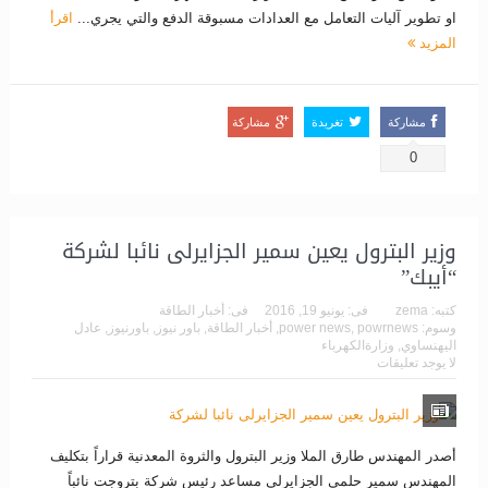
او تطوير آليات التعامل مع العدادات مسبوقة الدفع والتي يجري...
اقرأ
المزيد
مشاركة
تغريدة
مشاركة
0
​وزير البترول يعين سمير الجزايرلى نائبا لشركة
“أيبك”
كتبه:
zema
فى:
يونيو 19, 2016
فى:
أخبار الطاقة
وسوم:
powrnews
,
power news
,
أخبار الطاقة
,
باور نيوز
,
باورنيوز
,
عادل
اليهنساوي
,
وزارةالكهرباء
لا يوجد تعليقات
أصدر المهندس طارق الملا وزير البترول والثروة المعدنية قراراً بتكليف
المهندس سمير حلمى الجزايرلى مساعد رئيس شركة بتروجت نائباً