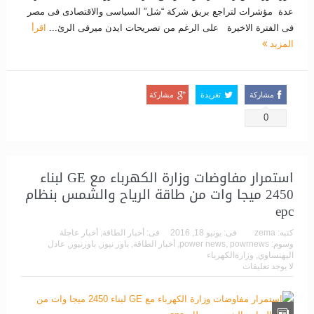
عدة مؤشرات لتراجع بريق شركة “شل” السياسى والاقتصادى فى مصر
فى الفترة الاخيرة على الرغم من تصريحات ايدن ميرفى الرئ...
اقرأ
المزيد
مشاركة
تغريدة
مشاركة
0
استمرار مفاوضات وزارة الكهرباء مع GE لبناء
2450 ميجا وات من طاقة الرياح والشمس بنظام
epc
كتبه:
zema
فى:
يونيو 18, 2016
فى:
أخبار الطاقة
,
أخبار عاجلة
وسوم:
powrnews
,
power news
,
أخبار الطاقة
,
باور نيوز
,
باورنيوز
,
عادل
اليهنساوي
,
وزارةالكهرباء
لا يوجد تعليقات