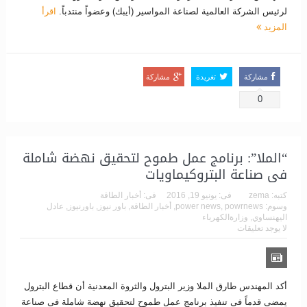
لرئيس الشركة العالمية لصناعة المواسير (أيبك) وعضواً منتدباً.
اقرأ
المزيد
مشاركة
تغريدة
مشاركة
0
“الملا”: برنامج عمل طموح لتحقيق نهضة شاملة
فى صناعة البتروكيماويات
كتبه:
zema
فى:
يونيو 19, 2016
فى:
أخبار الطاقة
وسوم:
powrnews
,
power news
,
أخبار الطاقة
,
باور نيوز
,
باورنيوز
,
عادل
اليهنساوي
,
وزارةالكهرباء
لا يوجد تعليقات
أكد المهندس طارق الملا وزير البترول والثروة المعدنية أن قطاع البترول
يمضى قدماً فى تنفيذ برنامج عمل طموح لتحقيق نهضة شاملة فى صناعة