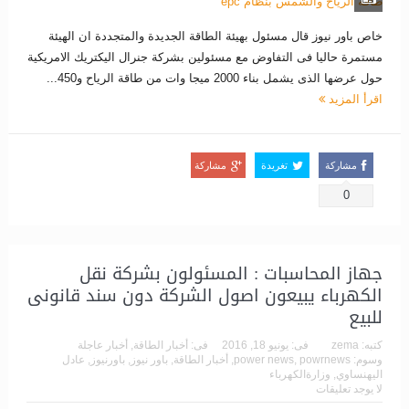
خاص باور نيوز قال مسئول بهيئة الطاقة الجديدة والمتجددة ان الهيئة
مستمرة حاليا فى التفاوض مع مسئولين بشركة جنرال اليكتريك الامريكية
حول عرضها الذى يشمل بناء 2000 ميجا وات من طاقة الرياح و450...
اقرأ المزيد
مشاركة
تغريدة
مشاركة
0
جهاز المحاسبات : المسئولون بشركة نقل
الكهرباء يبيعون اصول الشركة دون سند قانونى
للبيع
كتبه:
zema
فى:
يونيو 18, 2016
فى:
أخبار الطاقة
,
أخبار عاجلة
وسوم:
powrnews
,
power news
,
أخبار الطاقة
,
باور نيوز
,
باورنيوز
,
عادل
اليهنساوي
,
وزارةالكهرباء
لا يوجد تعليقات