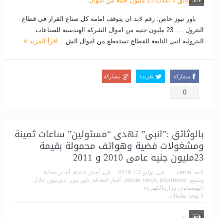
باور نيوز خاص: رقم لابد ان يتوقف امامه كل صناع القرار في قطاع
البترول …. 23 مليون جنيه من اموال الشركة الهندسية للصناعات
البتروليه انبي التابعة للقطاع تستقطع من اموال الش...
اقرأ المزيد
مشاركة
تغريدة
مشاركة
0
بالوثائق :”انبى” تهدى “مسئولين” ساعات ثمينة
ومشغولات فضية وهواتف محمولة بقيمة
23مليون جنيه عامى 2010 و 2011
كتبه:
zema
فى:
يوليو 02, 2016
فى:
أخبار عاجلة
,
أخبار محلية
وسوم:
powrnews
,
power news
,
أخبار الطاقة
,
باور نيوز
,
باورنيوز
,
عادل
اليهنساوي
,
وزارةالكهرباء
لا يوجد تعليقات