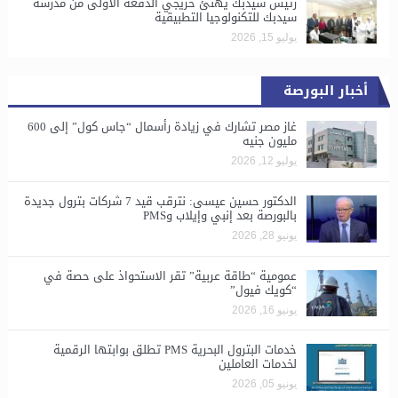
رئيس سيدبك يهنئ خريجي الدفعة الأولى من مدرسة
سيدبك للتكنولوجيا التطبيقية
يوليو 15, 2026
أخبار البورصة
غاز مصر تشارك في زيادة رأسمال “جاس كول” إلى 600
مليون جنيه
يوليو 12, 2026
الدكتور حسين عيسى: نترقب قيد 7 شركات بترول جديدة
بالبورصة بعد إنبي وإيلاب وPMS
يونيو 28, 2026
​عمومية “طاقة عربية” تقر الاستحواذ على حصة في
“كويك فيول”
يونيو 16, 2026
خدمات البترول البحرية PMS تطلق بوابتها الرقمية
لخدمات العاملين
يونيو 05, 2026