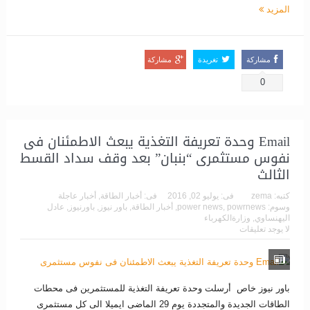
المزيد
مشاركة
تغريدة
مشاركة
0
Email وحدة تعريفة التغذية يبعث الاطمئنان فى
نفوس مستثمرى “بنبان” بعد وقف سداد القسط
الثالث
كتبه:
zema
فى:
يوليو 02, 2016
فى:
أخبار الطاقة
,
أخبار عاجلة
وسوم:
powrnews
,
power news
,
أخبار الطاقة
,
باور نيوز
,
باورنيوز
,
عادل
اليهنساوي
,
وزارةالكهرباء
لا يوجد تعليقات
باور نيوز خاص أرسلت وحدة تعريفة التغذية للمستثمرين فى محطات
الطاقات الجديدة والمتجددة يوم 29 الماضى ايميلا الى كل مستثمرى