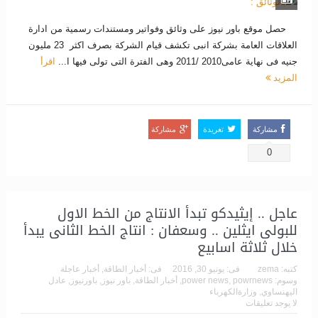
حصل موقع باور نيوز على وثائق وفواتير ومستندات رسمية من ادارة
العلاقات العامة بشركة انبى تكشف قيام الشركة بصرف اكثر 23 مليون
جنيه فى نهاية عامى2010 /2011 وهى الفترة التى تولى فيها ا...
اقرأ
المزيد
مشاركة
تغريدة
مشاركة
0
عاجل .. إيثيدكو تبدأ الانتاج من الخط الاول
للبولى ايثلين .. وسعفان : انتاج الخط الثانى يبدأ
خلال ثلاثة اسابيع
كتبه:
zema
فى:
يونيو 30, 2016
فى:
أخبار الطاقة
,
أخبار عاجلة
وسوم:
powrnews
,
power news
,
أخبار الطاقة
,
باور نيوز
,
باورنيوز
,
عادل
اليهنساوي
,
وزارةالكهرباء
لا يوجد تعليقات