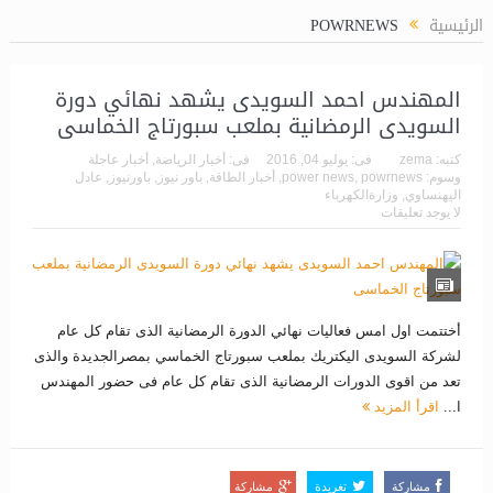
“ماريديف” تمكن الصندوق العرب
الرئيسية
POWRNEWS
المهندس احمد السويدى يشهد نهائي دورة
السويدى الرمضانية بملعب سبورتاج الخماسى
كتبه:
zema
فى:
يوليو 04, 2016
فى:
أخبار الرياضة
,
أخبار عاجلة
وسوم:
powrnews
,
power news
,
أخبار الطاقة
,
باور نيوز
,
باورنيوز
,
عادل
اليهنساوي
,
وزارةالكهرباء
لا يوجد تعليقات
أختتمت اول امس فعاليات نهائي الدورة الرمضانية الذى تقام كل عام
لشركة السويدى اليكتريك بملعب سبورتاج الخماسي بمصرالجديدة والذى
تعد من اقوى الدورات الرمضانية الذى تقام كل عام فى حضور المهندس
ا...
اقرأ المزيد
مشاركة
تغريدة
مشاركة