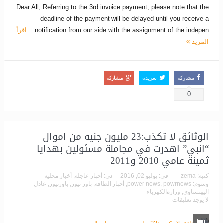
Dear All, Referring to the 3rd invoice payment, please note that the
deadline of the payment will be delayed until you receive a
notification from our side with the assignment of the indepen...
اقرأ
المزيد
مشاركة
تغريدة
مشاركة
0
الوثائق لا تكذب:23 مليون جنيه من اموال
“انبي” اهدرت في مجاملة مسئولين بهدايا
ثمينة عامي 2010 و2011
كتبه:
zema
فى:
يوليو 02, 2016
فى:
أخبار عاجلة
,
أخبار محلية
وسوم:
powrnews
,
power news
,
أخبار الطاقة
,
باور نيوز
,
باورنيوز
,
عادل
اليهنساوي
,
وزارةالكهرباء
لا يوجد تعليقات