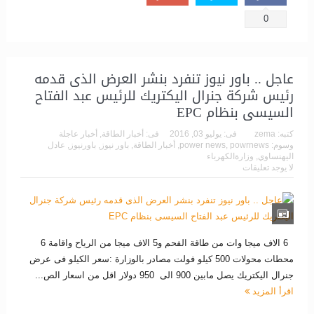
0
عاجل .. باور نيوز تنفرد بنشر العرض الذى قدمه
رئيس شركة جنرال اليكتريك للرئيس عبد الفتاح
السيسى بنظام EPC
كتبه:
zema
فى:
يوليو 03, 2016
فى:
أخبار الطاقة
,
أخبار عاجلة
وسوم:
powrnews
,
power news
,
أخبار الطاقة
,
باور نيوز
,
باورنيوز
,
عادل
اليهنساوي
,
وزارةالكهرباء
لا يوجد تعليقات
6 الاف ميجا وات من طاقة الفحم و5 الاف ميجا من الرياح واقامة 6
محطات محولات 500 كيلو فولت مصادر بالوزارة :سعر الكيلو فى عرض
جنرال اليكتريك يصل مابين 900 الى 950 دولار اقل من اسعار الص...
اقرأ المزيد