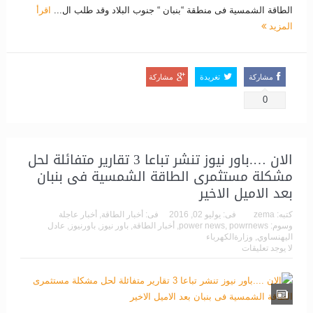
الطاقة الشمسية فى منطقة “بنبان “ جنوب البلاد وقد طلب ال...
اقرأ
المزيد
مشاركة
تغريدة
مشاركة
0
الان ….باور نيوز تنشر تباعا 3 تقارير متفائلة لحل
مشكلة مستثمرى الطاقة الشمسية فى بنبان
بعد الاميل الاخير
كتبه:
zema
فى:
يوليو 02, 2016
فى:
أخبار الطاقة
,
أخبار عاجلة
وسوم:
powrnews
,
power news
,
أخبار الطاقة
,
باور نيوز
,
باورنيوز
,
عادل
اليهنساوي
,
وزارةالكهرباء
لا يوجد تعليقات