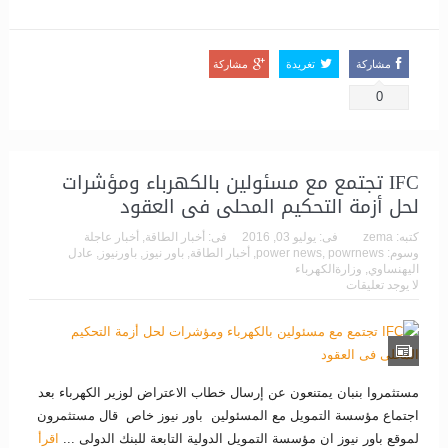
مشاركة
تغريدة
مشاركة
0
IFC تجتمع مع مسئولين بالكهرباء ومؤشرات
لحل أزمة التحكيم المحلى فى العقود
كتبه:
zema
فى:
يوليو 03, 2016
فى:
أخبار الطاقة
,
أخبار عاجلة
وسوم:
powrnews
,
power news
,
أخبار الطاقة
,
باور نيوز
,
باورنيوز
,
عادل
اليهنساوي
,
وزارةالكهرباء
لا يوجد تعليقات
مستثمروا بنبان يمتنعون عن إرسال خطاب الاعتراض لوزير الكهرباء بعد
اجتماع مؤسسة التمويل مع المسئولين باور نيوز خاص قال مستثمرون
لموقع باور نيوز ان مؤسسة التمويل الدولية التابعة للبنك الدولى ...
اقرأ