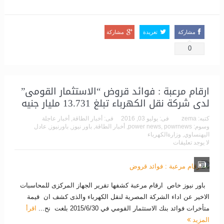
مشاركة
تغريدة
مشاركة
0
ارقام مرعبة : فوائد قروض “الاستثمار القومى”
لدى شركة نقل الكهرباء تبلغ 13.731 مليار جنيه
كتبه:
zema
فى:
يوليو 03, 2016
فى:
أخبار الطاقة
,
أخبار عاجلة
وسوم:
powrnews
,
power news
,
أخبار الطاقة
,
باور نيوز
,
باورنيوز
,
عادل
اليهنساوي
,
وزارةالكهرباء
لا يوجد تعليقات
باور نيوز خاص ارقام مرعبة كشفها تقرير الجهاز المركزى للمحاسبات
الاخير عن اداء الشركة المصرية لنقل الكهرباء والذى كشف ان قيمة
متأخرات فوائد بنك الاستثمار القومي في 2015/6/30 بلغت نح...
اقرأ
المزيد