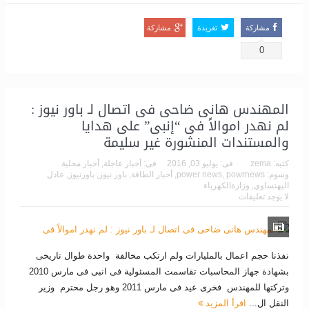
مشاركة
تغريدة
مشاركة
0
المهندس هانى ضاحى فى اتصال لـ باور نيوز :
لم نهدر اموالاً فى “إنبى” على هدايا
والمستندات المنشورة غير سليمة
كتبه:
zema
فى:
يوليو 03, 2016
فى:
أخبار عاجلة
,
أخبار محلية
وسوم:
powrnews
,
power news
,
أخبار الطاقة
,
باور نيوز
,
باورنيوز
,
عادل
اليهنساوي
,
وزارةالكهرباء
لا يوجد تعليقات
نفذنا حجم اعمال بالمليارات ولم ارتكب مخالفة واحدة طوال تاريخى
بشهادة جهاز المحاسبات تقاسمت المسئولية فى انبى فى مارس 2010
وتركتها للمهندس فخرى عيد فى مارس 2011 وهو رجل محترم وزير
النقل ال...
اقرأ المزيد