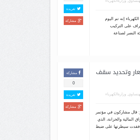
هنساوي
,
وزارةالكهرباء
تغريدة
لكهرباء إنه تم اليوم
مشاركة
شراف على التركيب
 وشركة النصر لصناعة
عار وتحديد سقف
مشاركة
0
هنساوي
,
وزارةالكهرباء
تغريدة
مشاركة
: قال مشاركون في مؤتمر
 المالية والخزانة، الذي
، فقدت سيطرتها على ضبط