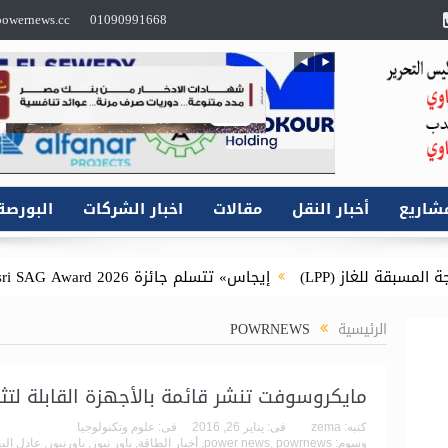
owernews.cc
01090991668
شاريع
أخبار النقل
مقالات
اخبار الشركات
البورصة
LPP)
إيجاس» تتسلم جائزة Esri SAG Award 2026 للمرة الثانية عن مشروع توصيل الغاز الطبيعي للمنازل
) بالتعاون مع شركة بوتاجاسكو
النصر للإسكان” ت
الرئيسية
POWRNEWS
مايكروسوفت تنشر قائمة بالأجهزة القابلة لتثبي
كتبه:
zema
فى:
يناير 26, 2016
فى:
علوم وتكنولوجيا
وسوم:
powrnews
,
power news
,
أخبار الطاقة
,
باور نيوز
,
باورنيوز
,
عادل الي