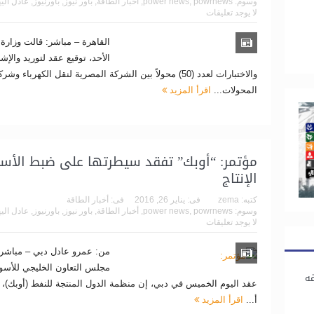
وسوم:
powrnews
,
power news
,
أخبار الطاقة
,
باور نيوز
,
باورنيوز
,
عادل الي
لا يوجد تعليقات
القاهرة – مباشر: قالت وزارة ا
الأحد، توقيع عقد لتوريد والإ
والاختبارات لعدد (50) محولاً بين الشركة المصرية لنقل الكهرباء
المحولات...
اقرأ المزيد
مؤتمر: “أوبك” تفقد سيطرتها على ضبط الأس
الإنتاج
كتبه:
zema
فى:
يناير 26, 2016
فى:
أخبار الطاقة
وسوم:
powrnews
,
power news
,
أخبار الطاقة
,
باور نيوز
,
باورنيوز
,
عادل الي
لا يوجد تعليقات
من: عمرو عادل دبي – مباشر
مجلس التعاون الخليجي للأسواق
غه
عقد اليوم الخميس في دبي، إن منظمة الدول المنتجة للنفط (أوبك)
أ...
اقرأ المزيد