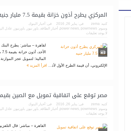
المركزي يطرح أذون خزانة بقيمة 7.5 مليار جنيه
كتبه:
zema
فى:
يناير 26, 2016
فى:
أخبار البنوك
وسوم:
powrnews
,
power news
,
أخبار الطاقة
,
باور نيوز
,
باورنيوز
,
عادل الي
لا يوجد تعليقات
لقاهرة – مباشر: يطرح البنك 
الأ
المالية؛ لتمويل عجز الموازن
الإلكتروني، أن قيمة الطرح الأول لأذ...
اقرأ المزيد
مصر توقع على اتفاقية تمويل مع الصين بقيمة 
كتبه:
zema
فى:
يناير 26, 2016
فى:
أخبار البنوك
وسوم:
powrnews
,
power news
,
أخبار الطاقة
,
باور نيوز
,
باورنيوز
,
عادل الي
لا يوجد تعليقات
القاهرة – مباشر: قال التلفزي