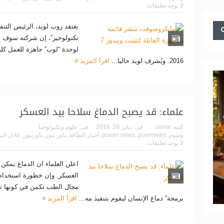
لا يوجد تعليقات
يعتقد روب لويد، الرئيس التن
تكنولوجيز”، إن شركته سوف ت
لوحدة “لوب” جاهزة للعمل كليا 
2016. ويُشرف لويد حاليا...
اقرأ المزيد
علماء: قد يصبح الدماغ سلاحا بيد العسكر
كتبه:
zema
فى:
يناير 26, 2016
فى:
علوم وتكنولوجيا
وسوم:
powrnews
,
power news
,
أخبار الطاقة
,
باور نيوز
,
باورنيوز
,
عادل الي
لا يوجد تعليقات
اعلن العلماء ان الدماغ يمكن 
العسكر. وإن خطورة استخدام 
مجال الطب تكمن في كونها تسم
برمجة” دماغ الإنسان ليقوم بتنفيذ مه...
اقرأ المزيد