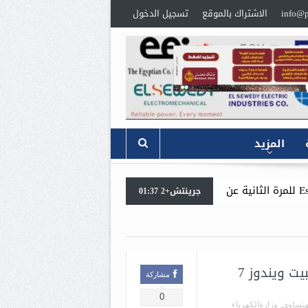
info@p
الاشتراك بالموقع
تسجيل الدخول
المزيد
سيدبك تؤكد ريادتها في
جرينتش+2 01:37
ستهدف 840 مليون جنيه صافي أرباح وتتجاوز ملياري جنيه إيرادات بموازنة 2026/2027
ت ويندوز 7
مشاركة
0
هنساوي
,
وزارةالكهرباء