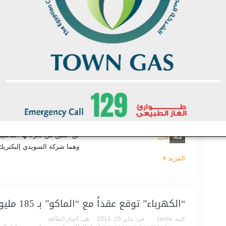
سيمنس توقع اتفاقيات مع السويدي إليكتريك
ي
للإنشاءات
ل
كتبه:
zema
فى:
يناير 26, 2016
فى:
أخبار الطاقة
كة
وسوم:
powrnews
,
power news
,
أخبار الطاقة
,
باور نيوز
,
باورنيوز
,
عادل الي
لا يوجد تعليقات
القاهرة – مباشر: وقعت سيمنس
للوائح والقوانين في المشروعات
مع اثنتين من شركائها المحلي
وهما شركة السويدي إليكتريك
المزيد
“الكهرباء” توقع عقداً مع “الماكو” بـ 185 مليون جنيه
كتبه:
zema
فى:
يناير 26, 2016
فى:
أخبار الطاقة