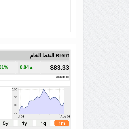
Brent النفط الخام
$83.33
.01%
▲0.84
2026.08.06