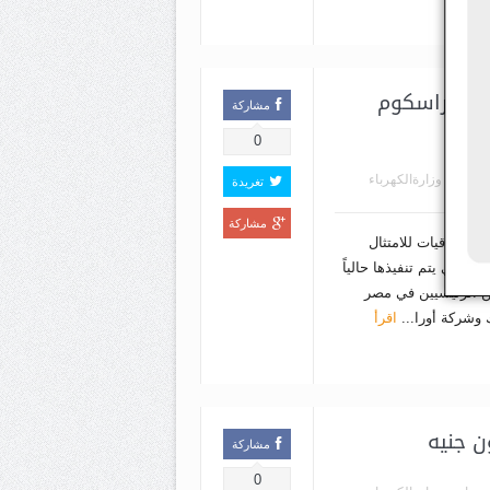
 وأوراسكوم
مشاركة
0
هنساوي
,
وزارةالكهرباء
تغريدة
مشاركة
 اتفاقيات للامتثال
 التي يتم تنفيذها حالياً
ين الرئيسيين في مصر
 وشركة أورا...
اقرأ
مشاركة
0