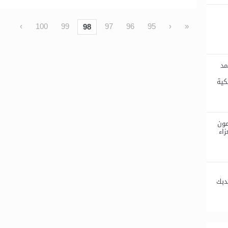
›
100
99
97
96
95
‹
«
98
مد
كية
مون
زاء
دبك