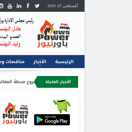
أغسطس 07, 2026
الرئيسية
الأخبار
مناقصات وم
س “بتروجت” يتابع معدلات الإنجاز بمشروع محطة المعالجة المسبقة للغاز (
الأخبار العاجلة
…محافظ الدقهلية يُطلق مبادرة توصيل أسطوانات البوتاجاز للمنازل عبر الخط الساخن (19492