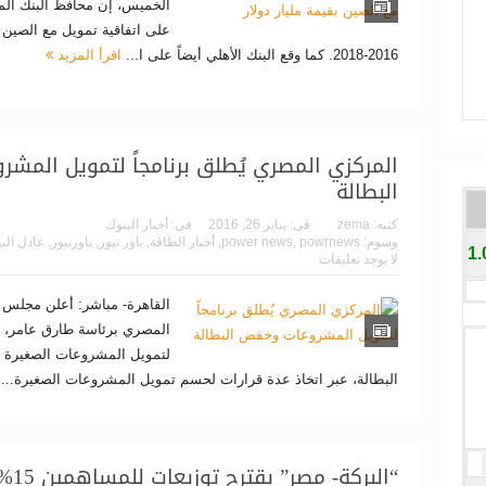
الخميس، إن محافظ البنك الم
على اتفاقية تمويل مع الصين بق
2016-2018. كما وقع البنك الأهلي أيضاً على ا...
اقرأ المزيد
المركزي المصري يُطلق برنامجاً لتمويل المش
البطالة
كتبه:
zema
فى:
يناير 26, 2016
فى:
أخبار البنوك
وسوم:
powrnews
,
power news
,
أخبار الطاقة
,
باور نيوز
,
باورنيوز
,
عادل الي
1
لا يوجد تعليقات
القاهرة- مباشر: أعلن مجلس إ
المصري برئاسة طارق عامر، 
لتمويل المشروعات الصغيرة
البطالة، عبر اتخاذ عدة قرارات لحسم تمويل المشروعات الصغيرة...
“البركة- مصر” يقترح توزيعات للمساهمين 15% من رأس المال