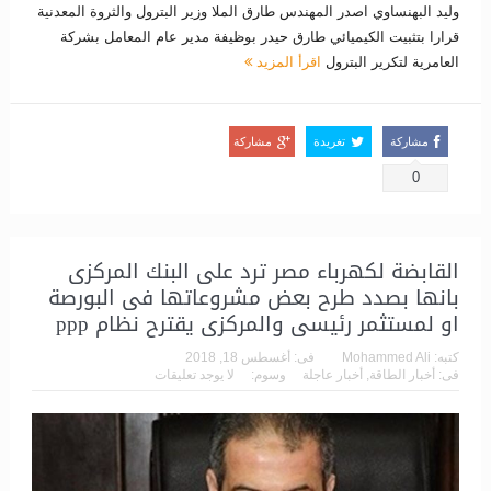
وليد البهنساوي اصدر المهندس طارق الملا وزير البترول والثروة المعدنية
قرارا بتثبيت الكيميائي طارق حيدر بوظيفة مدير عام المعامل بشركة
العامرية لتكرير البترول
اقرأ المزيد
مشاركة
تغريدة
مشاركة
0
القابضة لكهرباء مصر ترد على البنك المركزى
بانها بصدد طرح بعض مشروعاتها فى البورصة
او لمستثمر رئيسى والمركزى يقترح نظام ppp
كتبه:
Mohammed Ali
فى:
أغسطس 18, 2018
فى:
أخبار الطاقة
,
أخبار عاجلة
وسوم:
لا يوجد تعليقات