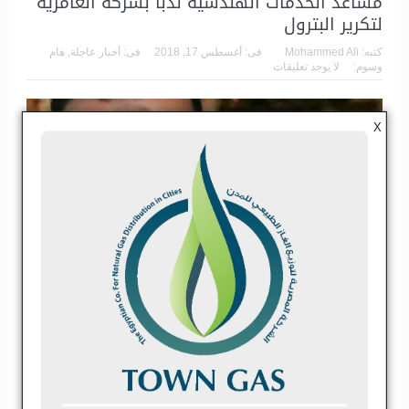
مساعد الخدمات الهندسية ندبا بشركة العامرية
لتكرير البترول
كتبه:
Mohammed Ali
فى:
أغسطس 17, 2018
فى:
أخبار عاجلة
,
هام
وسوم:
لا يوجد تعليقات
X
وليد البهنساوي اصدر المهندس طارق الملا وزير البترول والثروة المعدنية
قرارا بترقية محمد فوزي رشاد رفاعي لشغل وظيفة مدير عام مساعد
الخدمات الهندسية ندبا بشركة العامرية لتكرير البترول
اقرأ المزيد