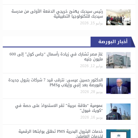
رئيس سيدبك يهنئ خريجي الدفعة الأولى من مدرسة
سيدبك للتكنولوجيا التطبيقية
يوليو 15, 2026
أخبار البورصة
غاز مصر تشارك في زيادة رأسمال “جاس كول” إلى 600
مليون جنيه
يوليو 12, 2026
الدكتور حسين عيسى: نترقب قيد 7 شركات بترول جديدة
بالبورصة بعد إنبي وإيلاب وPMS
يونيو 28, 2026
​عمومية “طاقة عربية” تقر الاستحواذ على حصة في
“كويك فيول”
يونيو 16, 2026
خدمات البترول البحرية PMS تطلق بوابتها الرقمية
لخدمات العاملين