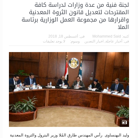
لجنة فنية من عدة وزارات لدراسة كافة
المقترحات لتعديل قانون الثروة المعدنية
واقرارها من مجموعة العمل الوزارية برئاسة
الملا
كتبه:
Mohammed Said
فى:
أغسطس 18, 2018
فى:
أخبار عاجلة
,
اخبار التعدين
وسوم:
لا يوجد تعليقات
وليد البهنساوى رأس المهندس طارق المُلا وزير البترول والثروة المعدنية