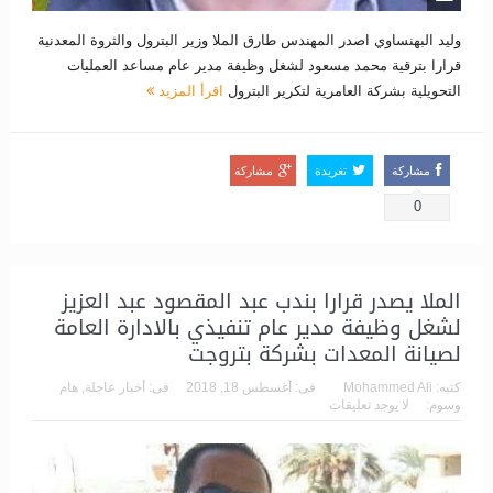
وليد البهنساوي اصدر المهندس طارق الملا وزير البترول والثروة المعدنية
قرارا بترقية محمد مسعود لشغل وظيفة مدير عام مساعد العمليات
التحويلية بشركة العامرية لتكرير البترول
اقرأ المزيد
مشاركة
تغريدة
مشاركة
0
الملا يصدر قرارا بندب عبد المقصود عبد العزيز
لشغل وظيفة مدير عام تنفيذي بالادارة العامة
لصيانة المعدات بشركة بتروجت
كتبه:
Mohammed Ali
فى:
أغسطس 18, 2018
فى:
أخبار عاجلة
,
هام
وسوم:
لا يوجد تعليقات