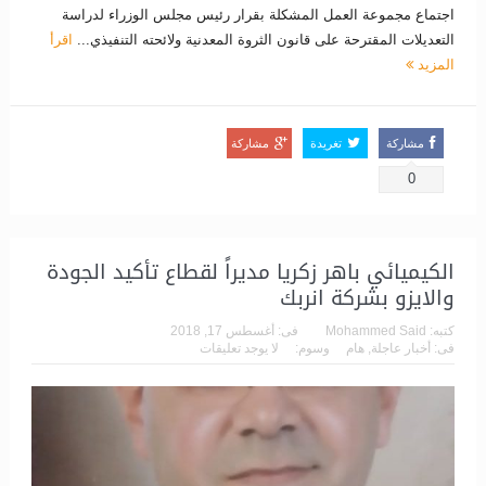
اجتماع مجموعة العمل المشكلة بقرار رئيس مجلس الوزراء لدراسة
التعديلات المقترحة على قانون الثروة المعدنية ولائحته التنفيذي...
اقرأ
المزيد
مشاركة
تغريدة
مشاركة
0
الكيميائي باهر زكريا مديراً لقطاع تأكيد الجودة
والايزو بشركة انربك
كتبه:
Mohammed Said
فى:
أغسطس 17, 2018
فى:
أخبار عاجلة
,
هام
وسوم:
لا يوجد تعليقات