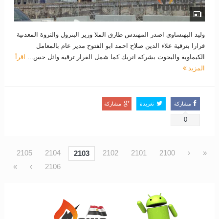
وليد البهنساوي اصدر المهندس طارق الملا وزير البترول والثروة المعدنية
قرارا بترقية علاء الدين صلاح احمد ابو الفتوح مدير عام بالمعامل
الكيماوية والبحوث بشركة انربك كما شمل القرار ترقية وائل حس...
اقرأ
المزيد
مشاركة
تغريدة
مشاركة
0
2105
2104
2102
2101
2100
‹
«
2103
»
›
2106