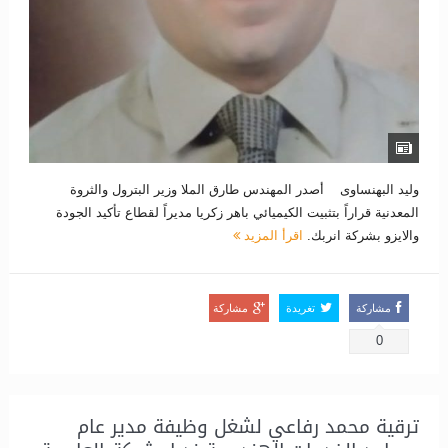
وليد البهنساوى أصدر المهندس طارق الملا وزير البترول والثروة
المعدنية قراراً بتثبيت الكيميائي باهر زكريا مديراً لقطاع تأكيد الجودة
والايزو بشركة انربك.
اقرأ المزيد
مشاركة
تغريدة
مشاركة
0
ترقية محمد رفاعي لشغل وظيفة مدير عام