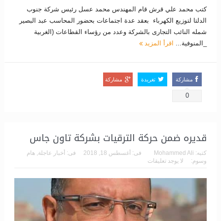
كتب محمد علي قرش قام المهندس محمد عسل رئيس شركة جنوب
الدلتا لتوزيع الكهرباء بعقد عدة اجتماعات بحضور المحاسب عبد البصير
شمله النائب التجارى بالشركة وعدد من رؤساء القطاعات (الغربية
_المنوفية...
اقرأ المزيد
مشاركة
تغريدة
مشاركة
0
قديره ضمن حركة الترقيات بشركة تاون جاس
كتبه:
Mohammed Ali
فى:
أغسطس 18, 2018
فى:
أخبار عاجلة
,
هام
وسوم:
لا يوجد تعليقات