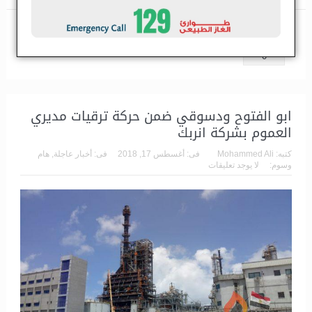
مشاركة
تغريدة
مشاركة
0
ابو الفتوح ودسوقي ضمن حركة ترقيات مديري
العموم بشركة انربك
كتبه:
Mohammed Ali
فى:
أغسطس 17, 2018
فى:
أخبار عاجلة
,
هام
وسوم:
لا يوجد تعليقات