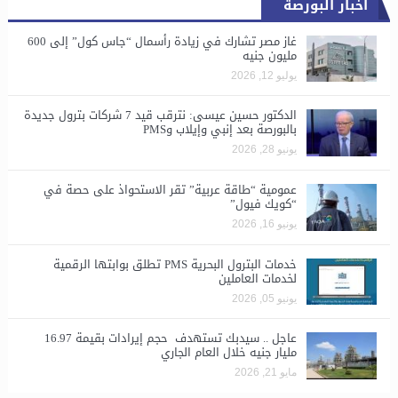
أخبار البورصة
غاز مصر تشارك في زيادة رأسمال “جاس كول” إلى 600
مليون جنيه
يوليو 12, 2026
الدكتور حسين عيسى: نترقب قيد 7 شركات بترول جديدة
بالبورصة بعد إنبي وإيلاب وPMS
يونيو 28, 2026
​عمومية “طاقة عربية” تقر الاستحواذ على حصة في
“كويك فيول”
يونيو 16, 2026
خدمات البترول البحرية PMS تطلق بوابتها الرقمية
لخدمات العاملين
يونيو 05, 2026
عاجل .. سيدبك تستهدف حجم إيرادات بقيمة 16.97
مليار جنيه خلال العام الجاري
مايو 21, 2026