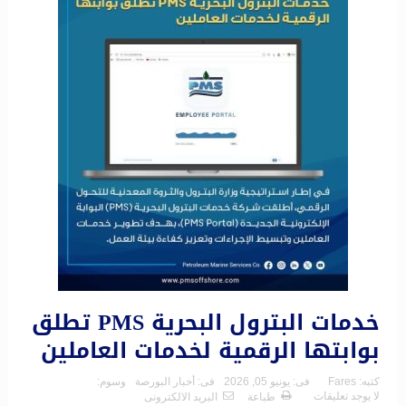
خدمات البترول البحرية PMS تطلق
بوابتها الرقمية لخدمات العاملين
كتبه:
Fares
فى:
يونيو 05, 2026
فى:
أخبار البورصة
وسوم:
لا يوجد تعليقات
طباعة
البريد الالكترونى