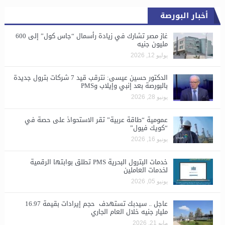
أخبار البورصة
غاز مصر تشارك في زيادة رأسمال “جاس كول” إلى 600
مليون جنيه
يوليو 12, 2026
الدكتور حسين عيسى: نترقب قيد 7 شركات بترول جديدة
بالبورصة بعد إنبي وإيلاب وPMS
يونيو 28, 2026
​عمومية “طاقة عربية” تقر الاستحواذ على حصة في
“كويك فيول”
يونيو 16, 2026
خدمات البترول البحرية PMS تطلق بوابتها الرقمية
لخدمات العاملين
يونيو 05, 2026
عاجل .. سيدبك تستهدف حجم إيرادات بقيمة 16.97
مليار جنيه خلال العام الجاري
مايو 21, 2026