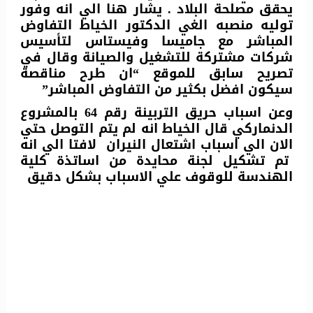
يحقق مصلحة البلاد . يشار هنا الي انه وفور
توليه منصبه الغي الدكتور الخياط التفاوض
المباشر مع جاميسا وفيستاس لتأسيس
شركات مشتركة للتشغيل والصيانة وقال في
تصريح سابق للموقع “ان طرح مناقصة
سيكون افضل بكثير من التفاوض المباشر”
وعن اسباب حريق التربينة رقم 64 بالمشروع
الدنماركي قال الخياط انه لم يتم التوصل حتي
الان الي اسباب اشتعال النيران لافتا الي انه
تم تشكيل لجنة محايدة من اساتذة كلية
الهندسة للوقوف علي الاسباب بشكل دقيق