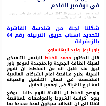
في نوفمبر القادم
كتبه:
zema
فى:
سبتمبر 20, 2017
فى:
أخبار الطاقة
,
أخبار عاجلة
وسوم:
طباعة
البريد الالكترونى
شكلنا لجنة من هندسة القاهرة
لتحديد اسباب حريق التربينة رقم 64
بالزعفرانة
باور نيوز..وليد البهنساوي
قال الدكتور
محمد الخياط
الرئيس التنفيذي
لهيئة الطاقة الجديدة والمتجددة لموقع باور
نيوز منذ قليل انه من المخطط ان تقوم
الهيئة بطرح مناقصة امام الشركات العالمية
المتخصصة في اعمال التشغيل والصيانة
لمشاريع الهيئة في نوفمبر المقبل
واوضح الخياط ان الهيئة نقوم حاليا بوضع
بنود كراسة الشروط والمواصفات للمناقصة
لافتا الي ان التعاقد سيكون لمدة محددة بما