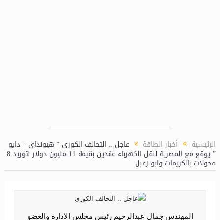
عامة للشئون الكيميائية بمحطة توليد كهرباء دمياط المركبة
الرئيسية
أخبار الطاقة
عاجل .. التحالف الكورى ” هيونداى – دايو
” يوقع مع المصرية لنقل الكهرباء عقدين بقيمة 11 مليون دولار لتوريد 8
محولات بالكريمات وابو زعبل
المهندس جمال عبدالرحيم رئيس مجلس الادارة والعضو