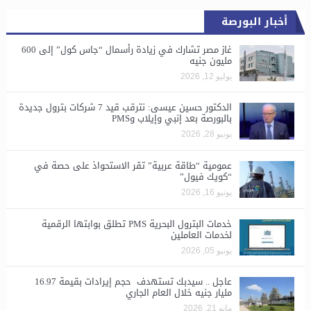
أخبار البورصة
غاز مصر تشارك في زيادة رأسمال “جاس كول” إلى 600
مليون جنيه
يوليو 12, 2026
الدكتور حسين عيسى: نترقب قيد 7 شركات بترول جديدة
بالبورصة بعد إنبي وإيلاب وPMS
يونيو 28, 2026
​عمومية “طاقة عربية” تقر الاستحواذ على حصة في
“كويك فيول”
يونيو 16, 2026
خدمات البترول البحرية PMS تطلق بوابتها الرقمية
لخدمات العاملين
يونيو 05, 2026
عاجل .. سيدبك تستهدف حجم إيرادات بقيمة 16.97
مليار جنيه خلال العام الجاري
مايو 21, 2026