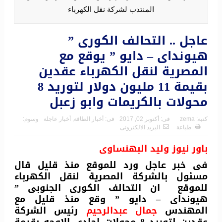
المنتدب لشركة نقل الكهرباء
عاجل .. التحالف الكورى ”
هيونداى – دايو ” يوقع مع
المصرية لنقل الكهرباء عقدين
بقيمة 11 مليون دولار لتوريد 8
محولات بالكريمات وابو زعبل
كتبه:
zema
فى:
أكتوبر 02, 2017
فى:
أخبار الطاقة
,
أخبار عاجلة
وسوم:
طباعة
البريد الالكترونى
باور نيوز وليد البهنساوى
فى خبر عاجل ورد للموقع منذ قليل قال
مسئول بالشركة المصرية لنقل الكهرباء
للموقع ان التحالف الكورى الجنوبى ”
هيونداى – دايو ” وقع منذ قليل مع
المهندس
جمال عبدالرحيم
رئيس الشركة
عقدين لتوريد 8 محولات احادى الاوجه بقيمة