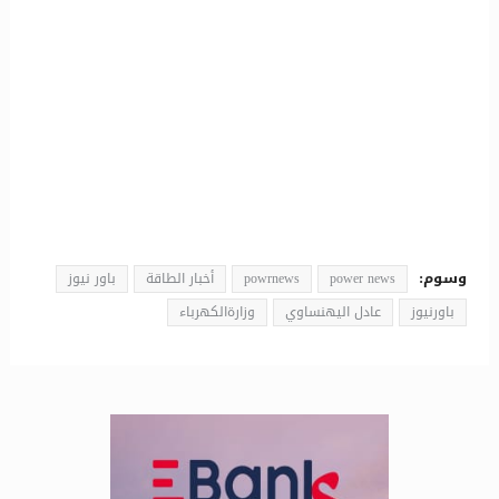
وسوم:
power news
powrnews
أخبار الطاقة
باور نيوز
باورنيوز
عادل اليهنساوي
وزارةالكهرباء