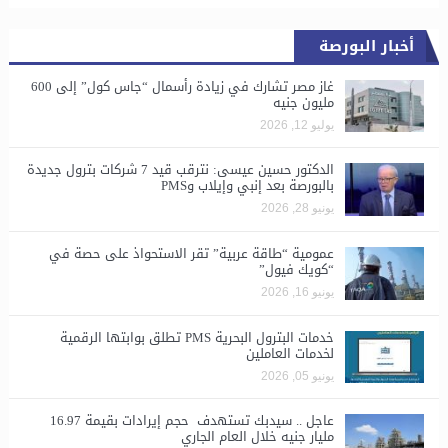
أخبار البورصة
غاز مصر تشارك في زيادة رأسمال “جاس كول” إلى 600
مليون جنيه
يوليو 12, 2026
الدكتور حسين عيسى: نترقب قيد 7 شركات بترول جديدة
بالبورصة بعد إنبي وإيلاب وPMS
يونيو 28, 2026
​عمومية “طاقة عربية” تقر الاستحواذ على حصة في
“كويك فيول”
يونيو 16, 2026
خدمات البترول البحرية PMS تطلق بوابتها الرقمية
لخدمات العاملين
يونيو 05, 2026
عاجل .. سيدبك تستهدف حجم إيرادات بقيمة 16.97
مليار جنيه خلال العام الجاري