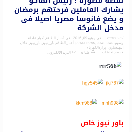
لقطة مصورة : رئيس الماكو
يشارك العاملين فرحتهم برمضان
و يضع فانوسا مصريا اصيلا فى
مدخل الشركة
كتبه:
zema
فى:
يونيو 09, 2016
فى:
أخبار الطاقة
,
أخبار عاجلة
وسوم:
powrnews
,
power news
,
أخبار الطاقة
,
باور نيوز
,
باورنيوز
,
عادل
اليهنساوي
,
وزارةالكهرباء
لا يوجد تعليقات
طباعة
البريد الالكترونى
باور نيوز خاص