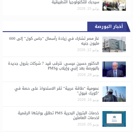
سيدبك للتكنولوجيا التطبيقية
يوليو 15, 2026
أخبار البورصة
غاز مصر تشارك في زيادة رأسمال “جاس كول” إلى 600
مليون جنيه
يوليو 12, 2026
الدكتور حسين عيسى: نترقب قيد 7 شركات بترول جديدة
بالبورصة بعد إنبي وإيلاب وPMS
يونيو 28, 2026
​عمومية “طاقة عربية” تقر الاستحواذ على حصة في
“كويك فيول”
يونيو 16, 2026
خدمات البترول البحرية PMS تطلق بوابتها الرقمية
لخدمات العاملين
يونيو 05, 2026