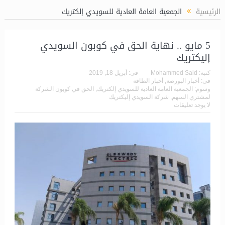
حطة المعالجة المسبقة للغاز (LPP)
الرئيسية
الجمعية العامة العادية للسويدي إلكتريك
5 مايو .. نهاية الحق في كوبون السويدي
إليكتريك
كتبه:
Mohammed Said
فى:
أبريل 18, 2019
فى:
أخبار البورصة
,
أخبار الطاقة
وسوم:
الجمعية العامة العادية للسويدي إلكتريك
,
الحق في كوبون الشركة
لمشتري السهم
,
شركة السويدي إليكتريك
لا يوجد تعليقات