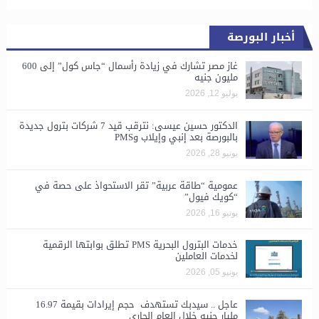
أخبار البورصة
غاز مصر تشارك في زيادة رأسمال “جاس كول” إلى 600
مليون جنيه
يوليو 12, 2026
الدكتور حسين عيسى: نترقب قيد 7 شركات بترول جديدة
بالبورصة بعد إنبي وإيلاب وPMS
يونيو 28, 2026
​عمومية “طاقة عربية” تقر الاستحواذ على حصة في
“كويك فيول”
يونيو 16, 2026
خدمات البترول البحرية PMS تطلق بوابتها الرقمية
لخدمات العاملين
يونيو 05, 2026
عاجل .. سيدبك تستهدف حجم إيرادات بقيمة 16.97
مليار جنيه خلال العام الجاري