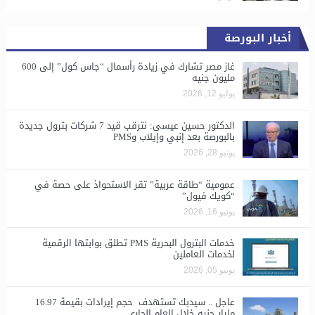
أخبار البورصة
غاز مصر تشارك في زيادة رأسمال “جاس كول” إلى 600
مليون جنيه
يوليو 12, 2026
الدكتور حسين عيسى: نترقب قيد 7 شركات بترول جديدة
بالبورصة بعد إنبي وإيلاب وPMS
يونيو 28, 2026
​عمومية “طاقة عربية” تقر الاستحواذ على حصة في
“كويك فيول”
يونيو 16, 2026
خدمات البترول البحرية PMS تطلق بوابتها الرقمية
لخدمات العاملين
يونيو 05, 2026
عاجل .. سيدبك تستهدف حجم إيرادات بقيمة 16.97
مليار جنيه خلال العام الجاري