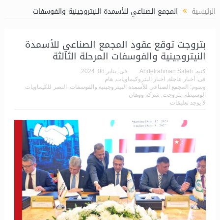
20.. ويؤكد: كامل الاهتمام لوضع صعيد مصر على خريطة الاستثمار البترولي
الرئيسية
المجمع الصناعي للأسمدة النيتروجينية والفوسفات
بتروجت توقع عقود المجمع الصناعي للأسمدة
النيتروجينية والفوسفات المرحلة الثالثة
كتبه:
Abdelrahman Saleh
فى:
يناير 08, 2024
فى:
أخبار عاجلة
,
اخبار البتروكيماويات
,
هام
وسوم:
المجمع الصناعي للأسمدة النيتروجينية والفوسفات
,
النصر للكيماويات
الوسيطة
,
بتروجت
,
شركة ووهان
لا يوجد تعليقات