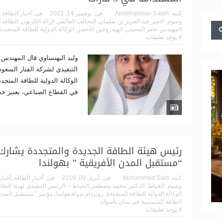
كتبه:
Abdelrahman Saleh
فى:
نوفمبر 14, 2022
فى:
أخبار الطاقة
,
وسوم:
الامير عبد العزيز بن سلمان
,
التحالف العالمي لإزالة الكربون
,
الطاقة ا
المهندس عامر العجمي
,
الهيدروجين الأخضر
,
الوكالة الدولية للطاقة المتجددة
لا يوجد تعليقات
وليد البهنساوي قال المهندس 
التنفيذي لشركة الفنار السعو
الوكالة الدولية للطاقة المتجددة
في القطاع الصناعي، يعتبر خ
رئيس هيئة الطاقة الجديدة والمتجددة يشارك
“مستقبل المدن الأفريقية ” بهولندا
كتبه:
Mohammed Said
فى:
أبريل 09, 2019
فى:
أخبار الطاقة
,
أخبار
وسوم:
الخياط
,
الدكتور محمد مصطفى الخياط – الرئيس التنفيذي لهيئة الطاق
الوكالة الدولية للطاقة المتجددة
,
روتردام بدولة هولندا
,
مؤتمر " مستقبل المدن 
الطاقة الشمسية في بنبان بأسوان
لا يوجد تعليقات