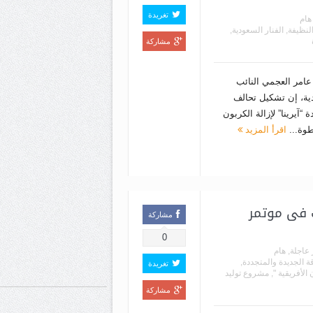
تغريدة
هام
لنظيفة
,
الفنار السعودية
,
مشاركة
عامر العجمي النائب
دية، إن تشكيل تحالف
 “آيرينا” لإزالة الكربون
طوة...
اقرأ المزيد
 فى موتمر
مشاركة
0
 عاجلة
,
هام
ة الجديدة والمتجددة
,
تغريدة
الأفريقية "
,
مشروع توليد
مشاركة