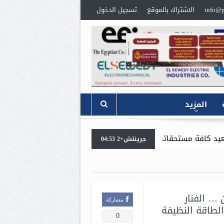
info@p
الاشتراك بالموقع
تسجيل الدخول
المزيد
د. محمد سعيد رضوان يكشف عن استراتيجية جديدة 
جرينتش+2 04:53
 … الفنار
مشاركة
لطاقة النظيفة
0