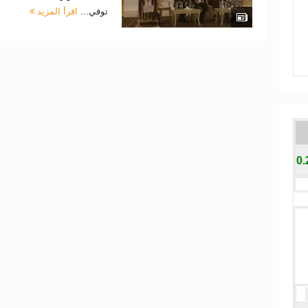
توفي...
اقرأ المزيد
0