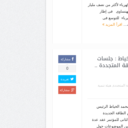
هرباء لأكثر من نصف مليار
لبهنساوى فى إطار
هرباء للتوسع فى
...
اقرأ المزيد
خياط : جلسات
مشاركة
 المتجددة ..
0
تغريدة
ة المتجددة
,
هيئة تنمية
مشاركة
مد الخياط الرئيس
 الطاقة الجديدة
الثانى للمؤتمر عقد عدة
من الموضوعات حول