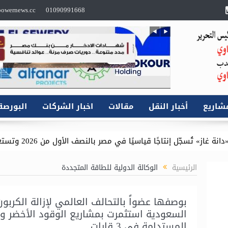
owernews.cc
01090991668
شاريع
أخبار النقل
مقالات
اخبار الشركات
البورصة
ًا قياسيًا في مصر بالنصف الأول من 2026 وتستعيد كافة مستحقاتها المتأخرة
الرئيسية
الوكالة الدولية للطاقة المتجددة
بوصفها عضواً بالتحالف العالمي لإزالة الكربون
السعودية استثمرت بمشاريع الوقود الأخضر وا
المستدامة في 3 قارات