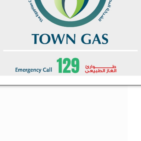
ي
ل
كة