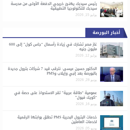
رئيس سيدبك يهنئ خريجي الدفعة الأولى من مدرسة
سيدبك للتكنولوجيا التطبيقية
يوليو 15, 2026
أخبار البورصة
غاز مصر تشارك في زيادة رأسمال “جاس كول” إلى 600
مليون جنيه
يوليو 12, 2026
الدكتور حسين عيسى: نترقب قيد 7 شركات بترول جديدة
بالبورصة بعد إنبي وإيلاب وPMS
يونيو 28, 2026
​عمومية “طاقة عربية” تقر الاستحواذ على حصة في
“كويك فيول”
يونيو 16, 2026
خدمات البترول البحرية PMS تطلق بوابتها الرقمية
لخدمات العاملين
يونيو 05, 2026