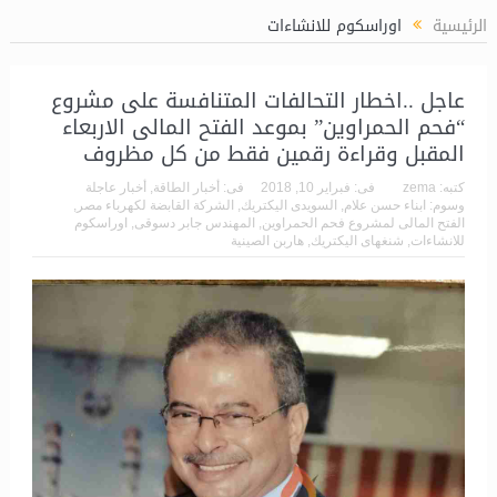
الربح المتوقع 5.5 مليار جنيه
الرئيسية
اوراسكوم للانشاءات
عاجل ..اخطار التحالفات المتنافسة على مشروع
“فحم الحمراوين” بموعد الفتح المالى الاربعاء
المقبل وقراءة رقمين فقط من كل مظروف
كتبه:
zema
فى:
فبراير 10, 2018
فى:
أخبار الطاقة
,
أخبار عاجلة
وسوم:
ابناء حسن علام
,
السويدى اليكتريك
,
الشركة القابضة لكهرباء مصر
,
الفتح المالى لمشروع فحم الحمراوين
,
المهندس جابر دسوقى
,
اوراسكوم
للانشاءات
,
شنغهاى اليكتريك
,
هاربن الصينية