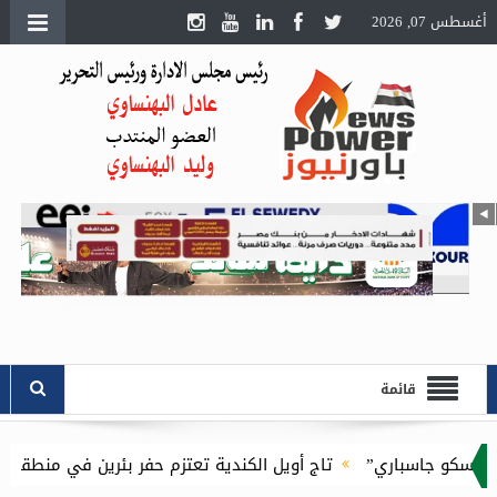
أغسطس 07, 2026
قائمة
كو جاسباري”
تاج أويل الكندية تعتزم حفر بئرين في منطقة بدر بالصحراء الغربية