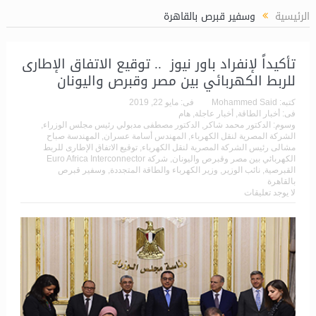
يرا عاما للإدارة العامة للشئون الكيميائية بمحطة توليد كهرباء دمي
الرئيسية
وسفير قبرص بالقاهرة
تأكيداً لإنفراد باور نيوز .. توقيع الاتفاق الإطارى
للربط الكهربائي بين مصر وقبرص واليونان
كتبه:
Mohammed Said
فى:
مايو 22, 2019
فى:
أخبار الطاقة
,
أخبار عاجلة
,
هام
وسوم:
الدكتور محمد شاكر
,
الدكتور مصطفى مدبولي رئيس مجلس الوزراء
,
الشركة المصرية لنقل الكهرباء
,
المهندس أسامة عسران
,
المهندسة صباح
مشالى رئيس الشركة المصرية لنقل الكهرباء
,
توقيع الاتفاق الإطارى للربط
الكهربائي بين مصر وقبرص واليونان
,
شركة Euro Africa Interconnector
القبرصية
,
نائب الوزير
,
وزير الكهرباء والطاقة المتجددة
,
وسفير قبرص
بالقاهرة
لا يوجد تعليقات