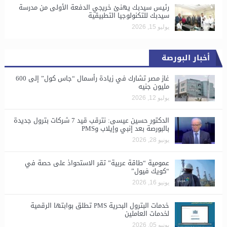
رئيس سيدبك يهنئ خريجي الدفعة الأولى من مدرسة
سيدبك للتكنولوجيا التطبيقية
يوليو 15, 2026
أخبار البورصة
غاز مصر تشارك في زيادة رأسمال “جاس كول” إلى 600
مليون جنيه
يوليو 12, 2026
الدكتور حسين عيسى: نترقب قيد 7 شركات بترول جديدة
بالبورصة بعد إنبي وإيلاب وPMS
يونيو 28, 2026
​عمومية “طاقة عربية” تقر الاستحواذ على حصة في
“كويك فيول”
يونيو 16, 2026
خدمات البترول البحرية PMS تطلق بوابتها الرقمية
لخدمات العاملين
يونيو 05, 2026