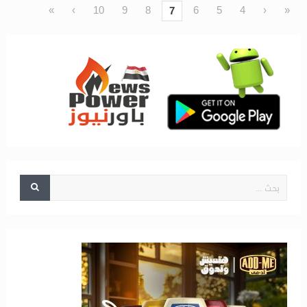
»
›
10
9
8
6
5
4
‹
«
7