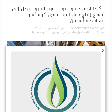
تاكيدا لانفراد باور نيوز .. وزير البترول يصل إلى
موقـع إنتاج حقل البركــة فى كـوم أمبو
بمحافظـة أسـوان
كتبه:
Abdelrahman Saleh
فى:
أغسطس 05, 2026
فى:
أخبار الطاقة
,
أخبار عاجلة
,
هام
وسوم:
لا يوجد تعليقات
X
وصل منذ قليل المهندس كريم بدوي وزير البترول والثروة المعدنية إلى