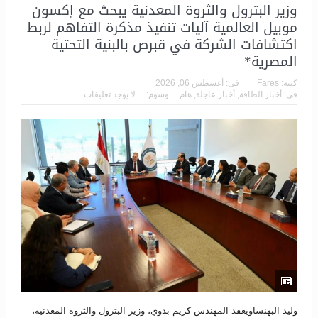
وزير البترول والثروة المعدنية يبحث مع إكسون
موبيل العالمية آليات تنفيذ مذكرة التفاهم لربط
اكتشافات الشركة في قبرص بالبنية التحتية
المصرية*
كتبه:
Fares
فى:
أغسطس 06, 2026
فى:
أخبار الطاقة
,
أخبار عاجلة
,
هام
وسوم:
لا يوجد تعليقات
وليد البهنساويعقد المهندس كريم بدوي، وزير البترول والثروة المعدنية،