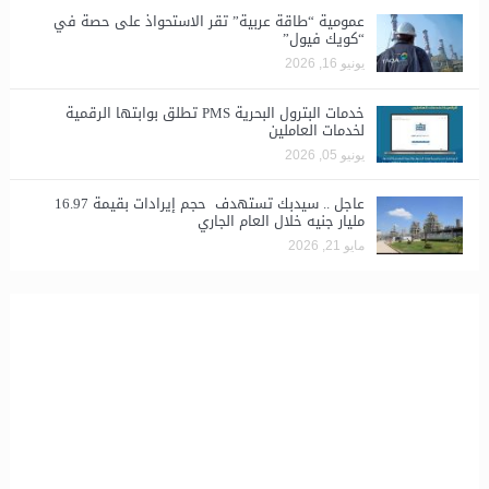
​عمومية “طاقة عربية” تقر الاستحواذ على حصة في
“كويك فيول”
يونيو 16, 2026
خدمات البترول البحرية PMS تطلق بوابتها الرقمية
لخدمات العاملين
يونيو 05, 2026
عاجل .. سيدبك تستهدف حجم إيرادات بقيمة 16.97
مليار جنيه خلال العام الجاري
مايو 21, 2026