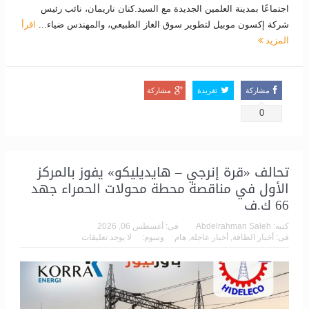
اجتماعًا بمدينة العلمين الجديدة مع السيد.كنان ناريمان، نائب رئيس
شركة إكسون موبيل لتطوير سوق الغاز الطبيعي، والمهندس ضياء...
اقرأ
المزيد
مشاركة
تغريدة
مشاركة
0
تحالف «قرة إنرجي – هايديليكو» يفوز بالمركز
الأول في مناقصة محطة محولات الحمراء جهد
66 ك.ف
كتبه:
Abdelrahman Saleh
فى:
أغسطس 06, 2026
فى:
أخبار الطاقة
,
أخبار عاجلة
,
هام
وسوم:
لا يوجد تعليقات