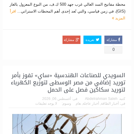
محطة مفاتيح السد العالي غرب جهد 500 ك.ف، من النوع المعزول بالغاز
(GIS)، في زمن قياسي، والتي تُعد إحدى أهم المحطات الاستراتي...
اقرأ
المزيد
مشاركة
تغريدة
مشاركة
0
السويدي للصناعات الهندسية «ساي» تفوز بأمر
توريد إضافي من مصر الوسطى لتوزيع الكهرباء
لتوريد سكاكين فصل على الحمل
كتبه:
Abdelrahman Saleh
فى:
أغسطس 06, 2026
فى:
أخبار الطاقة
,
أخبار عاجلة
,
هام
وسوم:
لا يوجد تعليقات