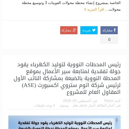
الخاصة بمشروع إنشاء محطة محولات العوينات 3 وتوسيع محطة
محولات...
اقرأ المزيد
مشاركة
تغريدة
مشاركة
0
رئيس المحطات النووية لتوليد الكهرباء يقود
جولة تفقدية لمتابعة سير الأعمال بموقع
المحطة النووية بالضبعة بمشاركة النائب الأول
لرئيس شركة اتوم ستروي اكسبورت (ASE)
المقاول العام للمشروع
كتبه:
Fares
فى:
أغسطس 05, 2026
فى:
أخبار الطاقة
,
أخبار عاجلة
,
هام
وسوم:
لا يوجد تعليقات