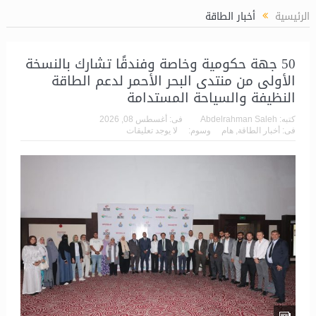
؟
من الإمارات.. رئيس “بتروجت” يتابع معدلات الإنجاز بمشروع محطة ال
الرئيسية
أخبار الطاقة
50 جهة حكومية وخاصة وفندقًا تشارك بالنسخة
الأولى من منتدى البحر الأحمر لدعم الطاقة
النظيفة والسياحة المستدامة
كتبه:
Abdelrahman Saleh
فى:
أغسطس 08, 2026
فى:
أخبار الطاقة
,
هام
وسوم:
لا يوجد تعليقات