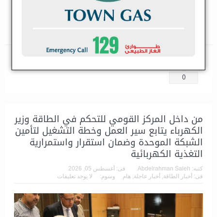
موقـع إنتاج حقل البركــة فى كـوم أمبـو بمحافظـة أســــوان التابع
لشركة جنوب الوادى المصرية القابضــة للبترول، لمتابعة سير الع...
اقرأ
المزيد
مشاركة
تغريدة
مشاركة
0
من داخل المركز القومي للتحكم في الطاقة وزير
الكهرباء يتابع سير العمل وخطة التشغيل لتأمين
الشبكة الموحدة وضمان استقرار واستمرارية
التغذية الكهربائية
كتبه:
Abdelrahman Saleh
فى:
أغسطس 05, 2026
فى:
أخبار الطاقة
,
أخبار عاجلة
,
هام
وسوم:
لا يوجد تعليقات