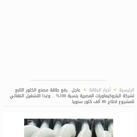
ن الكيميائية بمحطة توليد كهرباء دمياط المركبة
مني رزق تعين ال
الرئيسية
أخبار الطاقة
عاجل ..رفع طاقة مصنع الكلور التابع
لشركة البتروكيماويات المصرية بنسبة 100% .. وغدا التشغيل النهائي
للمشروع لانتاج 80 ألف كلور سنويا