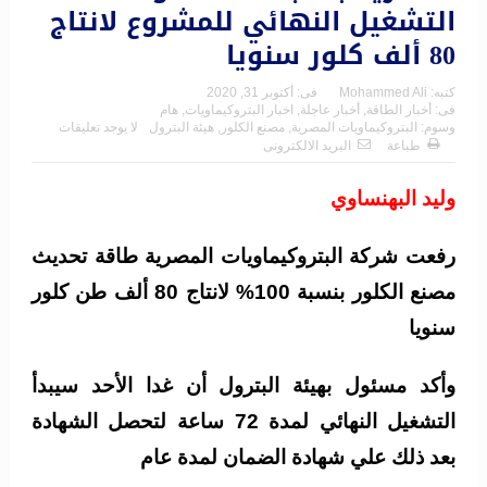
التشغيل النهائي للمشروع لانتاج
80 ألف كلور سنويا
كتبه:
Mohammed Ali
فى:
أكتوبر 31, 2020
فى:
أخبار الطاقة
,
أخبار عاجلة
,
اخبار البتروكيماويات
,
هام
وسوم:
البتروكيماويات المصرية
,
مصنع الكلور
,
هيئة البترول
لا يوجد تعليقات
طباعة
البريد الالكترونى
وليد البهنساوي
رفعت شركة البتروكيماويات المصرية طاقة تحديث
مصنع الكلور بنسبة 100% لانتاج 80 ألف طن كلور
سنويا
وأكد مسئول بهيئة البترول أن غدا الأحد سيبدأ
التشغيل النهائي لمدة 72 ساعة لتحصل الشهادة
بعد ذلك علي شهادة الضمان لمدة عام