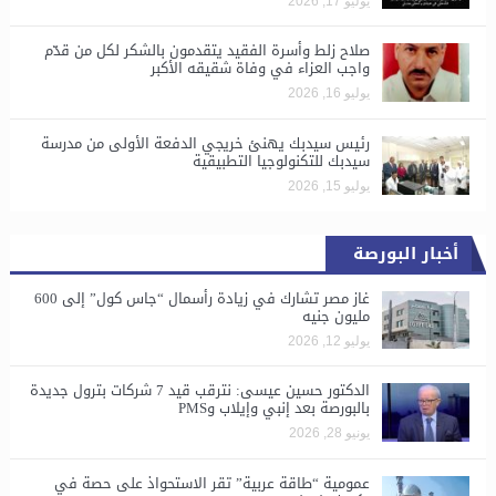
يوليو 17, 2026
صلاح زلط وأسرة الفقيد يتقدمون بالشكر لكل من قدّم
واجب العزاء في وفاة شقيقه الأكبر
يوليو 16, 2026
رئيس سيدبك يهنئ خريجي الدفعة الأولى من مدرسة
سيدبك للتكنولوجيا التطبيقية
يوليو 15, 2026
أخبار البورصة
غاز مصر تشارك في زيادة رأسمال “جاس كول” إلى 600
مليون جنيه
يوليو 12, 2026
الدكتور حسين عيسى: نترقب قيد 7 شركات بترول جديدة
بالبورصة بعد إنبي وإيلاب وPMS
يونيو 28, 2026
​عمومية “طاقة عربية” تقر الاستحواذ على حصة في