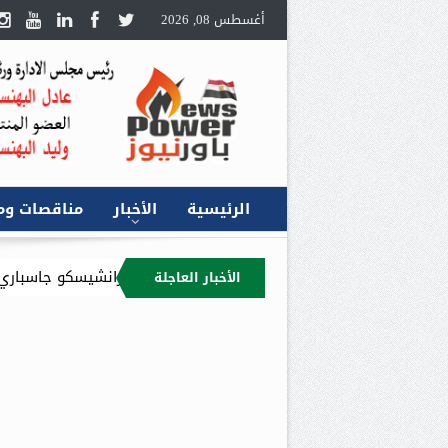
أغسطس 08, 2026
الرئيسية
الأخبار
مناقصات وم
” مديراً عاماً في مصر خلفاً لـ “فرانشيسكو جاسباري”
تاج أويل الكندي
الأخبار العاجلة
ازنة التقديرية لعام 2026/2027 : 9.4 مليار جنيه إجمالي الإيرادات المستهدفة للقابضة وشركاتها التابعة.. وصافي الربح المتوقع 5.5 مليار جنيه