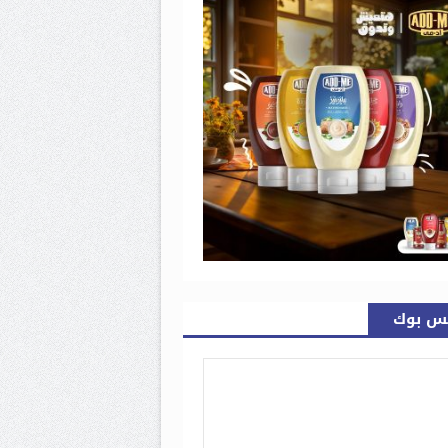
س بوك