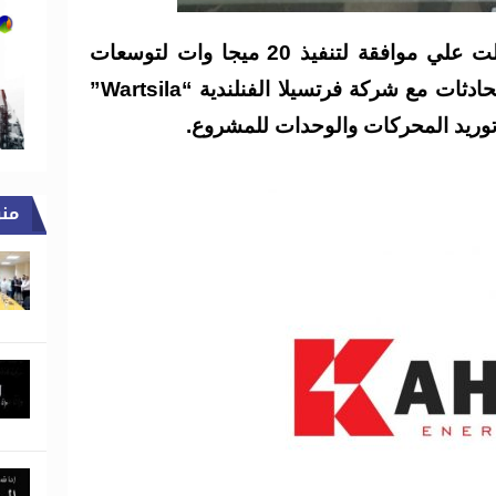
واضاف البدري ان الشركة حصلت علي موافقة لتنفيذ 20 ميجا وات لتوسعات
محطة برج العرب 1 وتم بدء المحادثات مع شركة فرتسيلا الفنلندية “Wartsila”
 توريد المحركات والوحدات للمشروع.
من