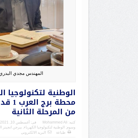
المهندس مجدي البدري ر
الوطنية لتكنولوجيا ا
من المرحلة الثانية
كتبه:
Mohammed Ali
فى:
أغسطس 10, 2021
وسوم:
الوطنية لتكنولوجيا الكهرباء
,
بيرجن انجينز ال
طباعة
البريد الالكترونى