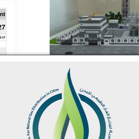
Brent ا
27
8.07
ماكينات من شركة بيرجن انجينز النرويجية
لي ارض الموقع الخاص بالمشروع والتي تتولي
كية أعمال التركيبات.