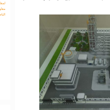
لمقا
مقاو
البا