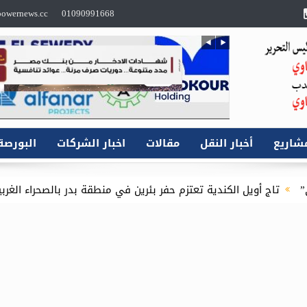
owernews.cc
01090991668
شاريع
أخبار النقل
مقالات
اخبار الشركات
البورصة
ة تعتزم حفر بئرين في منطقة بدر بالصحراء الغربية باستثمارات 16.1 مليون دولار