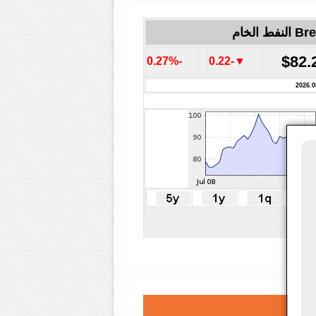
لنفط الخام
$82.
-0.27%
▼-0.22
2026.0