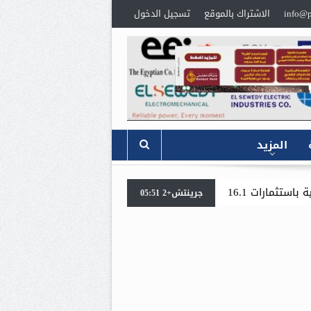
info@p
الاشتراك بالموقع
تسجيل الدخول
المزيد
«جنوب الوادي القابضة للبترول» تنظم لقاءً توعويًا حو
جرينتش+2 05:51