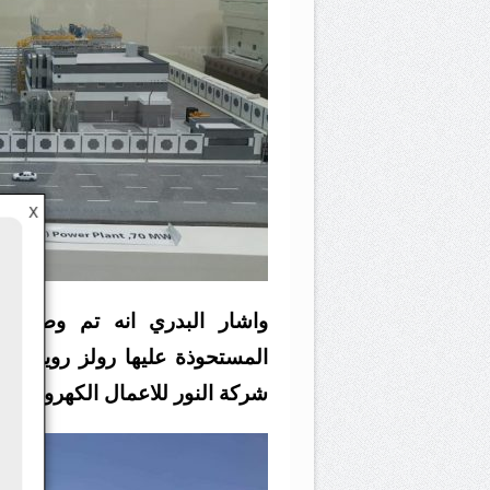
X
واشار البدري انه تم وصول ال
المستحوذة عليها رولز رويس ا
شركة النور للاعمال الكهروميكاني