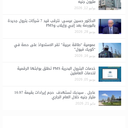
مليون جنيه
يوليو 12, 2026
الدكتور حسين عيسى: نترقب قيد 7 شركات بترول جديدة
بالبورصة بعد إنبي وإيلاب وPMS
يونيو 28, 2026
​عمومية “طاقة عربية” تقر الاستحواذ على حصة في
“كويك فيول”
يونيو 16, 2026
خدمات البترول البحرية PMS تطلق بوابتها الرقمية
لخدمات العاملين
يونيو 05, 2026
عاجل .. سيدبك تستهدف حجم إيرادات بقيمة 16.97
مليار جنيه خلال العام الجاري
مايو 21, 2026