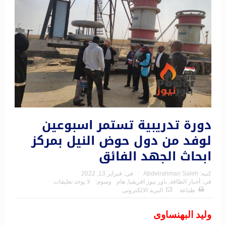
دورة تدريبية تستمر اسبوعين
لوفد من دول حوض النيل بمركز
ابحاث الجهد الفائق
كتبه:
Abdelrahman Saleh
فى:
فبراير 13, 2022
فى:
أخبار الطاقة
,
باور نيوز افريقيا
,
هام
وسوم:
لا يوجد تعليقات
طباعة
البريد الالكترونى
وليد البهنساوى