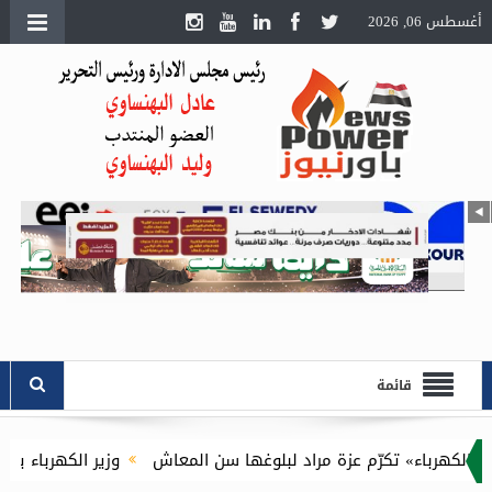
أغسطس 06, 2026
قائمة
رّم عزة مراد لبلوغها سن المعاش
وزير الكهرباء يفتح ملف «الثروا