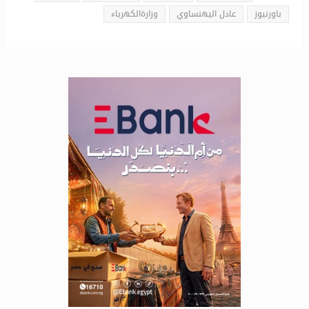
باورنيوز
عادل اليهنساوي
وزارةالكهرباء