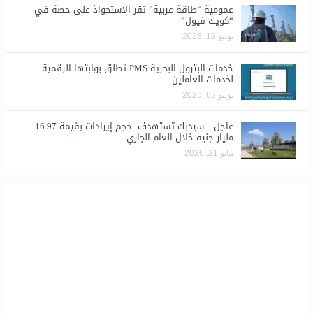
​عمومية “طاقة عربية” تقر الاستحواذ على حصة في
“كويك فيول”
يونيو 16, 2026
خدمات البترول البحرية PMS تطلق بوابتها الرقمية
لخدمات العاملين
يونيو 05, 2026
عاجل .. سيدبك تستهدف حجم إيرادات بقيمة 16.97
مليار جنيه خلال العام الجاري
مايو 21, 2026