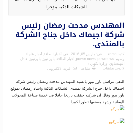
الشبكات الذكية مؤخرا
المهندس مدحت رمضان رئيس
شركة اجيماك داخل جناح الشركة
بالمنتدى.
كتبه:
zema
فى:
مارس 05, 2016
فى:
أخبار الطاقة
,
أخبار عاجلة
وسوم:
powrnews
,
power news
,
أخبار الطاقة
,
باور نيوز
,
باورنيوز
,
عادل
اليهنساوي
,
وزارةالكهرباء
لا يوجد تعليقات
طباعة
البريد الالكترونى
التقى مراسل باور نيوز بالسيد المهندس مدحت رمضان رئيس شركة
اجيماك داخل جناح الشركة بمنتدى الشبكات الذكية واشاد رمضان بموقع
باور نيوز وقال ان شركته حققت تاريخا حافلا فى خدمة صناعة المحولات
الوطنية وشهد مصنعها تطورا كبيرا.