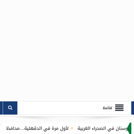
قائمة
حراء الغربية
لأول مرة في الدقهلية…محافظ الدقهلية يُطلق مبادرة توصيل أسطوانات