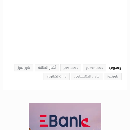
وسوم:
power news
powrnews
أخبار الطاقة
باور نيوز
باورنيوز
عادل اليهنساوي
وزارةالكهرباء