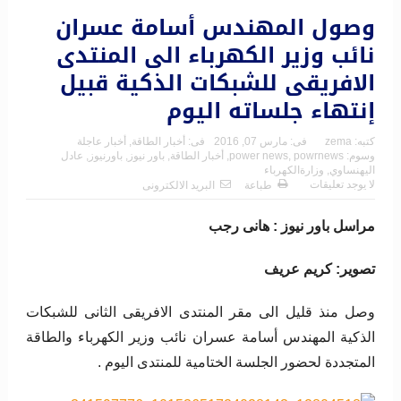
وصول المهندس أسامة عسران
نائب وزير الكهرباء الى المنتدى
الافريقى للشبكات الذكية قبيل
إنتهاء جلساته اليوم
كتبه:
zema
فى:
مارس 07, 2016
فى:
أخبار الطاقة
,
أخبار عاجلة
وسوم:
powrnews
,
power news
,
أخبار الطاقة
,
باور نيوز
,
باورنيوز
,
عادل
اليهنساوي
,
وزارةالكهرباء
لا يوجد تعليقات
طباعة
البريد الالكترونى
مراسل باور نيوز : هانى رجب
تصوير: كريم عريف
وصل منذ قليل الى مقر المنتدى الافريقى الثانى للشبكات
الذكية المهندس أسامة عسران نائب وزير الكهرباء والطاقة
المتجددة لحضور الجلسة الختامية للمنتدى اليوم .