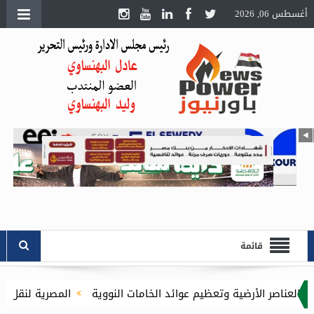
أغسطس 06, 2026
قائمة
ية وتعظيم عوائد الخامات النووية
المصرية لنقل الكهرباء توقع مع شركة KAYANlT عقداً لإنشاء منظومة اتصال احتياطية لمركز التحكم الإقليمي للقاهرة الكبرى لتع