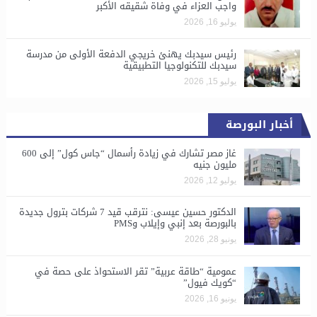
واجب العزاء في وفاة شقيقه الأكبر
يوليو 16, 2026
رئيس سيدبك يهنئ خريجي الدفعة الأولى من مدرسة
سيدبك للتكنولوجيا التطبيقية
يوليو 15, 2026
أخبار البورصة
غاز مصر تشارك في زيادة رأسمال “جاس كول” إلى 600
مليون جنيه
يوليو 12, 2026
الدكتور حسين عيسى: نترقب قيد 7 شركات بترول جديدة
بالبورصة بعد إنبي وإيلاب وPMS
يونيو 28, 2026
​عمومية “طاقة عربية” تقر الاستحواذ على حصة في
“كويك فيول”
يونيو 16, 2026