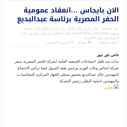
الان بايجاس …انعقاد عمومية
الحفر المصرية برئاسة عبدالبديع
كتبه:
zema
فى:
مارس 08, 2016
فى:
أخبار الطاقة
,
أخبار عاجلة
وسوم:
powrnews
,
power news
,
أخبار الطاقة
,
باور نيوز
,
باورنيوز
,
عادل
اليهنساوي
,
وزارةالكهرباء
لا يوجد تعليقات
طباعة
البريد الالكترونى
خاص باور نيوز
بدأت منذ قليل اجتماعات الجمعية العامة لشركة الحفر المصرية بمقر
شركة ايجاس وغاب الوزير ورئيس هيئة البترول فيما ترأس الاجتماع
المهندس خالد عبدالبديع بحضور ممثلى الجهاز المركزى للمحاسبا ت
والمهندس اسامة البقلى رئيس الشركة .