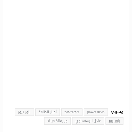
وسوم:
power news
powrnews
أخبار الطاقة
باور نيوز
باورنيوز
عادل اليهنساوي
وزارةالكهرباء