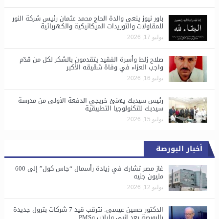
باور نيوز ينعى والدة الحاج محمد عثمان رئيس شركة النور
للمقاولات والتوريدات الميكانيكية والكهربائية
يوليو 17, 2026
صلاح زلط وأسرة الفقيد يتقدمون بالشكر لكل من قدّم
واجب العزاء في وفاة شقيقه الأكبر
يوليو 16, 2026
رئيس سيدبك يهنئ خريجي الدفعة الأولى من مدرسة
سيدبك للتكنولوجيا التطبيقية
يوليو 15, 2026
أخبار البورصة
غاز مصر تشارك في زيادة رأسمال “جاس كول” إلى 600
مليون جنيه
يوليو 12, 2026
الدكتور حسين عيسى: نترقب قيد 7 شركات بترول جديدة
بالبورصة بعد إنبي وإيلاب وPMS