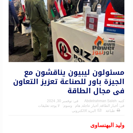
مسئولون ليبيون يناقشون مع
الجيزة باور للصناعة تعزيز التعاون
فى مجال الطاقة
كتبه:
Abdelrahman Saleh
فى:
نوفمبر 30, 2024
فى:
أخبار الطاقة
,
أخبار عاجلة
,
هام
وسوم:
لا يوجد تعليقات
طباعة
البريد الالكترونى
وليد البهنساوى