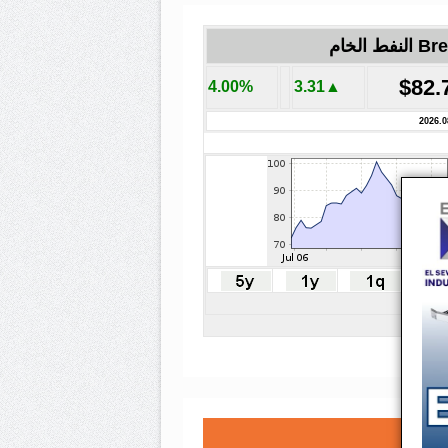
لنفط الخام
$82.
4.00%
▲3.31
2026.0