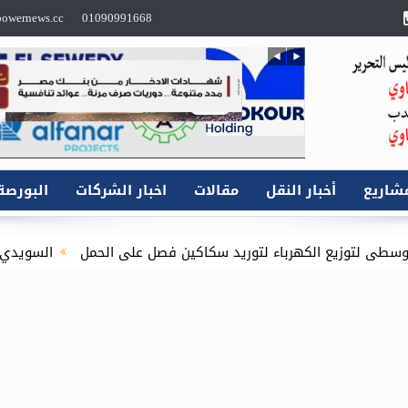
owernews.cc
01090991668
شاريع
أخبار النقل
مقالات
اخبار الشركات
البورصة
باء لتوريد سكاكين فصل على الحمل
السويدي إليكتريك” تستقبل 