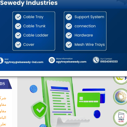
DS
شركة
مقاو
مقاو
البا
تعلن