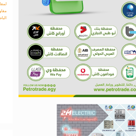
لمقا
مقاو
البا