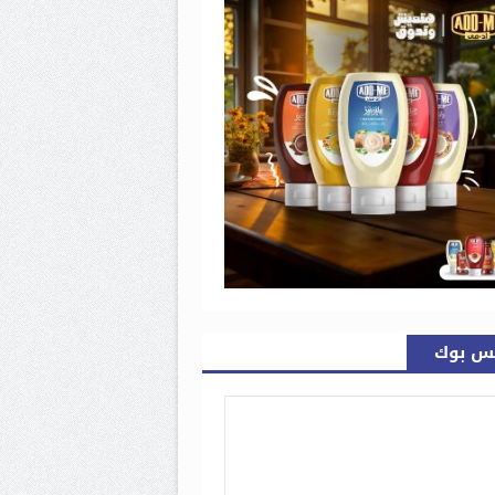
س بوك