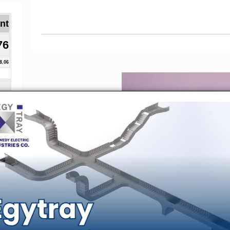
Brent ا
76
8.06