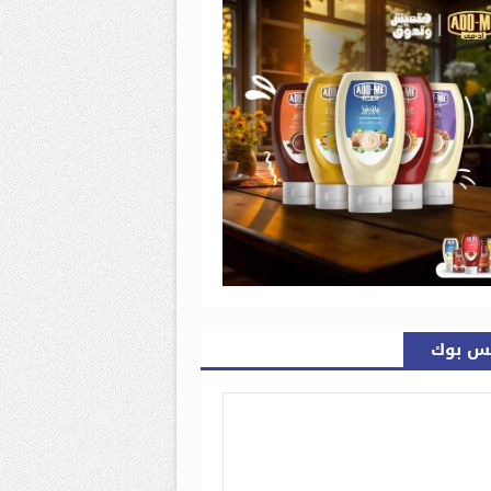
س بوك