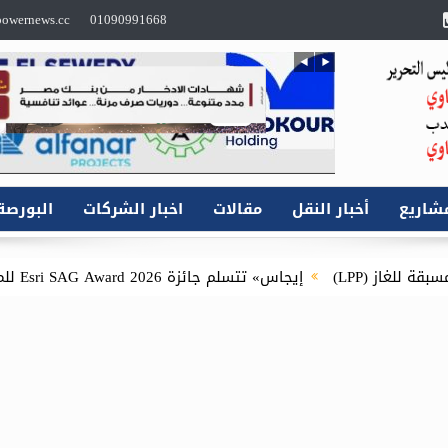
owernews.cc
01090991668
شاريع
أخبار النقل
مقالات
اخبار الشركات
البورصة
إيجاس» تتسلم جائزة Esri SAG Award 2026 للمرة الثانية عن مشروع توصيل الغاز الطبيعي للمنازل