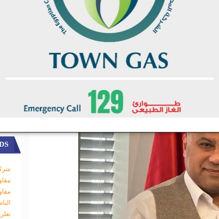
متطلبات العملاء وتكنوجروب ا معتمدة من جهات عالمية مثل API-6A،
حصلت على شهادة “100% Manufactured In Egypt” من الحكومة المصرية،
ة ودعم المنتج المحلي.
DS
شركة
مقاو
مقاو
البا
تعلن