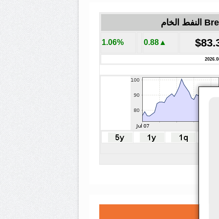
لنفط الخام
$83.
1.06%
▲0.88
2026.0