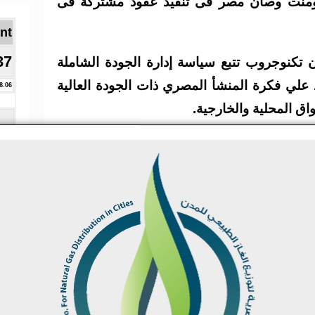
ومنت وصان مصر فى تنفيذ عقود مشتركة فى
Brent ا
37
 تكنوجروب تتبع سياسة إدارة الجودة الشاملة
 علي فكرة المنشأ المصري ذات الجودة العالية
8.06
ق المحلية والخارجية.
تعد شركة تكنوجروب المصرية هي شركة رائدة تأسست عام 2010 ومتخصصة
ر والمواد السائبة عالية الجودة لقطاعات النفط
 الكيميائية.
وتصنع الشركة منتجات مثل الفلانشات (flanges)، المسامير (stud bolts)،
الجوانات (gaskets)، الصمامات (valves) والمحابس ومشاريع توريد كاملة لمواد
بية، وتنتج أجزاء قياسية وغير قياسية حسب