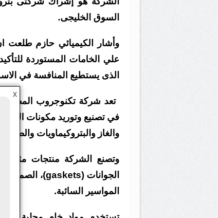
الشركة هو إشراك شركتى بتر
السوق الخليجى.
وأشار الكيميائي حازم طلعت ان
علي الخامات المستوردة للتأكيد
الذى يستطيع المنافسة في الاسوا
X
في تصنيع وتوريد مكونات المواسي
والغاز والبتروكيماويات والصناعات
المواسير السائبة.
تستخدم مواد خام محلية وأورو