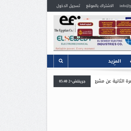
info@p
الاشتراك بالموقع
تسجيل الدخول
المزيد
سيدبك تؤكد ريادتها في جودة 
جرينتش+2 05:40