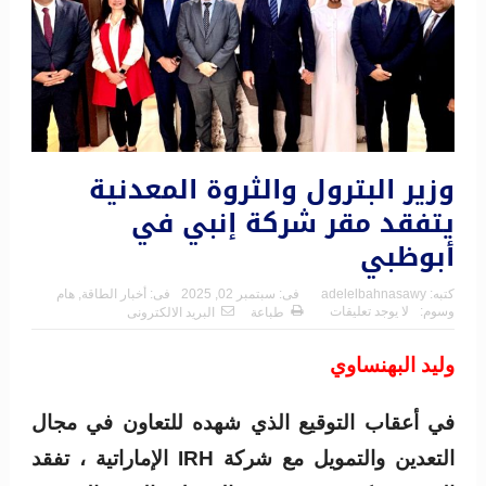
وزير البترول والثروة المعدنية
يتفقد مقر شركة إنبي في
أبوظبي
كتبه:
adelelbahnasawy
فى:
سبتمبر 02, 2025
فى:
أخبار الطاقة
,
هام
وسوم:
لا يوجد تعليقات
طباعة
البريد الالكترونى
وليد البهنساوي
في أعقاب التوقيع الذي شهده للتعاون في مجال
التعدين والتمويل مع شركة IRH الإماراتية ، تفقد