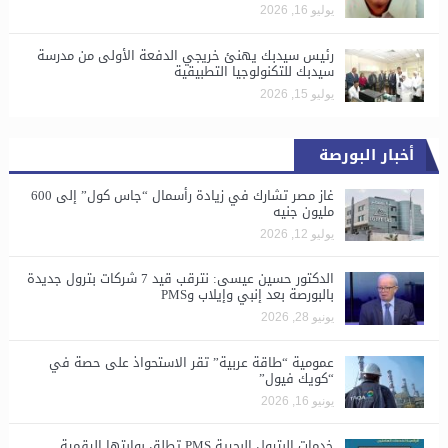
يوليو 16, 2026
رئيس سيدبك يهنئ خريجي الدفعة الأولى من مدرسة
سيدبك للتكنولوجيا التطبيقية
يوليو 15, 2026
أخبار البورصة
غاز مصر تشارك في زيادة رأسمال “جاس كول” إلى 600
مليون جنيه
يوليو 12, 2026
الدكتور حسين عيسى: نترقب قيد 7 شركات بترول جديدة
بالبورصة بعد إنبي وإيلاب وPMS
يونيو 28, 2026
​عمومية “طاقة عربية” تقر الاستحواذ على حصة في
“كويك فيول”
يونيو 16, 2026
خدمات البترول البحرية PMS تطلق بوابتها الرقمية