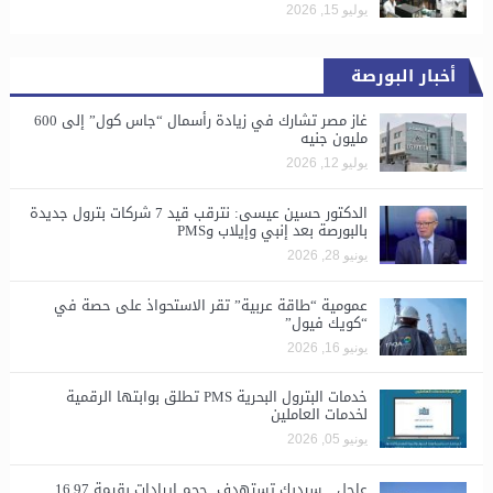
يوليو 15, 2026
أخبار البورصة
غاز مصر تشارك في زيادة رأسمال “جاس كول” إلى 600
مليون جنيه
يوليو 12, 2026
الدكتور حسين عيسى: نترقب قيد 7 شركات بترول جديدة
بالبورصة بعد إنبي وإيلاب وPMS
يونيو 28, 2026
​عمومية “طاقة عربية” تقر الاستحواذ على حصة في
“كويك فيول”
يونيو 16, 2026
خدمات البترول البحرية PMS تطلق بوابتها الرقمية
لخدمات العاملين
يونيو 05, 2026
عاجل .. سيدبك تستهدف حجم إيرادات بقيمة 16.97