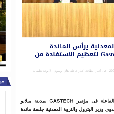
المعدنية يرأس المائدة
المستديرة بمؤتمر Gastech لتعظيم الاستفادة من
فى:
أخبار الطاقة
,
أخبار عاجلة
,
هام
وسوم:
لا يوجد تعليقات
في
في اطار المشاركة المصرية الفاعلة فى مؤتمر GASTECH بمدينة ميلانو
وى وزير البترول والثروة المعدنية جلسة مائدة