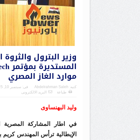
وزير البترول والثروة 
موارد الغاز المصري
كتبه:
Abdelrahman Saleh
فى:
سبتمبر 10, 2025
طباعة
البريد الالكترونى
وليد البهنساوى
الإيطالية ترأس المهندس كريم بد