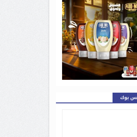
س بوك