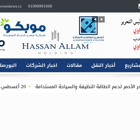
owernews.cc
01090991668
شاريع
أخبار النقل
مقالات
اخبار الشركات
البورصة
20 أغسطس.. انطلاق الدورة الثامنة لمعرض تكنولوجيا الليد ونظم الإضاءة الحديثة بالقاهرة الجديدة