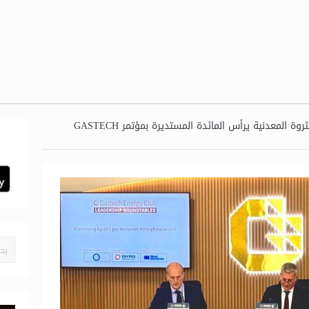
وزير البترول والثروة المعدنية يرأس المائدة المستديرة بمؤتمر GASTECH