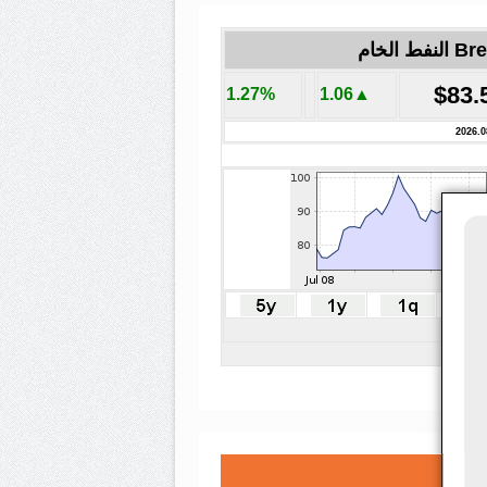
لنفط الخام
$83.
1.27%
▲1.06
2026.0