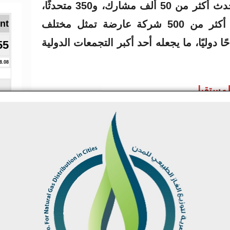
ومن المتوقع أن يستقطب الحدث أكثر من 50 ألف مشارك، و350 متحدثًا،
ونحو 2200 وافد، إلى جانب أكثر من 500 شركة عارضة تمثل مختلف
Brent ا
 الطاقة، ضمن 13 جناحًا دوليًا، ما يجعله أحد أكبر التجمعات الدولية
55
8.08
لمستقبل
نّاع القرار من الحكومات وشركات الطاقة
ي التكنولوجيا، لبحث سبل تأمين إمدادات
 في ظل تزايد الطلب العالمي، والتحولات
ن الاتفاقيات ومذكرات التفاهم التي تدعم
لعابر للحدود، بما يعزز من دور مصر كمركز