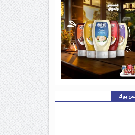
س بوك