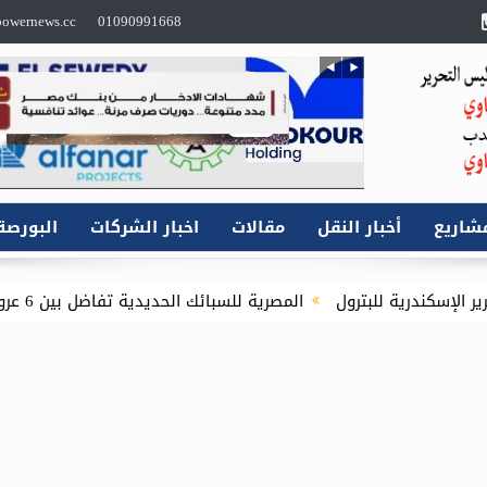
owernews.cc
01090991668
شاريع
أخبار النقل
مقالات
اخبار الشركات
البورصة
لبترول
المصرية للسبائك الحديدية تفاضل بين 6 عروض عالمية لمناقصة المقاول العام لإنشاء الفرن الخامس