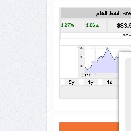
لنفط الخام
$83.
1.27%
▲1.06
2026.0