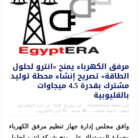
مرفق الكهرباء يمنح «انترو لحلول
الطاقة» تصريح إنشاء محطة توليد
مشترك بقدرة 4.5 ميجاوات
بالقليوبية
كتبه:
Abdelrahman Saleh
فى:
مايو 12, 2026
فى:
أخبار الطاقة
,
هام
وسوم:
لا يوجد تعليقات
طباعة
البريد الالكترونى
وافق مجلس إدارة جهاز تنظيم مرفق الكهرباء
وحماية المستهلك على منح شركة انترو لحلول