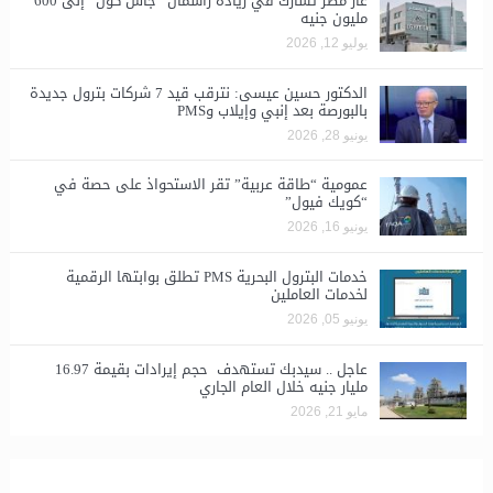
غاز مصر تشارك في زيادة رأسمال “جاس كول” إلى 600
مليون جنيه
يوليو 12, 2026
الدكتور حسين عيسى: نترقب قيد 7 شركات بترول جديدة
بالبورصة بعد إنبي وإيلاب وPMS
يونيو 28, 2026
​عمومية “طاقة عربية” تقر الاستحواذ على حصة في
“كويك فيول”
يونيو 16, 2026
خدمات البترول البحرية PMS تطلق بوابتها الرقمية
لخدمات العاملين
يونيو 05, 2026
عاجل .. سيدبك تستهدف حجم إيرادات بقيمة 16.97
مليار جنيه خلال العام الجاري
مايو 21, 2026