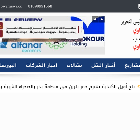
owernews.cc
01090991668
شاريع
أخبار النقل
مقالات
اخبار الشركات
البورصة
م حفر بئرين في منطقة بدر بالصحراء الغربية باستثمارات 16.1 مليون دولار