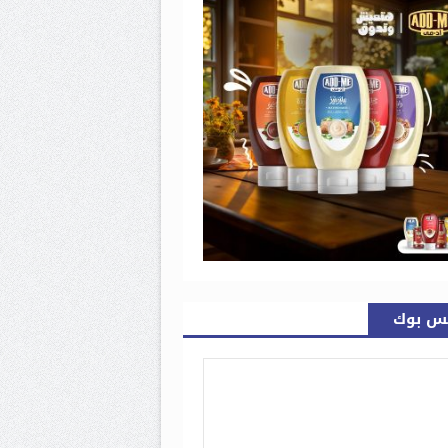
س بوك