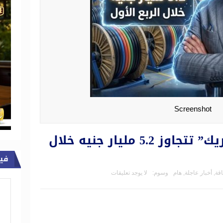
Screenshot
أرباح “السويدي إليكتريك” تتجاوز 5.2 مليار جنيه خلال
في
اقة
,
أخبار عاجلة
,
هام
وسوم:
لا يوجد تعليقات