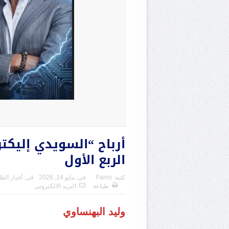
الربع الأول
كتبه:
Fares
فى:
مايو 14, 2026
فى:
أخبار الط
طباعة
البريد الالكترونى
وليد البهنساوي