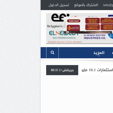
info@p
الاشتراك بالموقع
تسجيل الدخول
المزيد
«جنوب الوادي القابضة للبترول» تنظم لقاءً توعويًا حول إدا
جرينتش+2 08:35