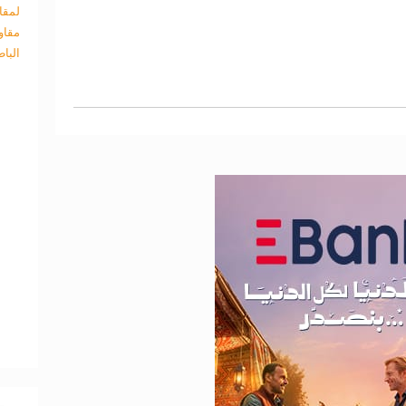
لمقا
مقاو
البا