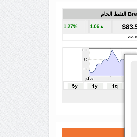
لنفط الخام
$83.
1.27%
▲1.06
2026.0