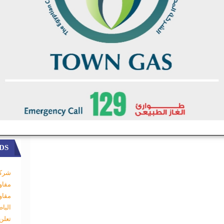
DS
شركة
مقاو
مقاو
البا
تعلن