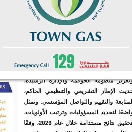
وطني.
ر هاشم السيد إلى أنه تم اعتماد خطة عمل
مملوكة للدولة، والتي بدأ العمل الفعلي بها
رًا من أول يناير 2026، وتضمنت الخطة ثمانية محاور رئيسية متكاملة
فاءة التنفيذ والمتابعة، وتعزيز التكامل بين
 هذه المحاور بناء قاعدة بيانات موثوقة
الاستثمارات المملوكة للدولة عبر شركاتها،
زيز منظومة الحوكمة والإدارة الرشيدة،
DS
حديث الإطار التشريعي والتنظيمي الحاكم،
لمتابعة والتقييم والتواصل المؤسسي. وتمثل
شركة
مقاو
واضحًا لتحديد المسؤوليات وترتيب الأولويات،
مقاو
بما يضمن رفع كفاءة الأداء وتحقيق نتائج مستدامة خلال عام 2026، وفقًا
البا
تعلن