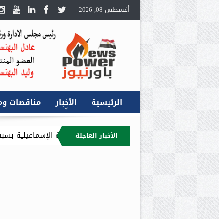
أغسطس 08, 2026
الرئيسية
الأخبار
مناقصات وم
ر على كسر ماسورة غاز أسفل ترعة الإسماعيلية بسبب أعمال تجريف
الأخبار العاجلة
الثروة المعدنية يبحث مع إكسون موبيل العالمية آليات تنفيذ مذكرة ال