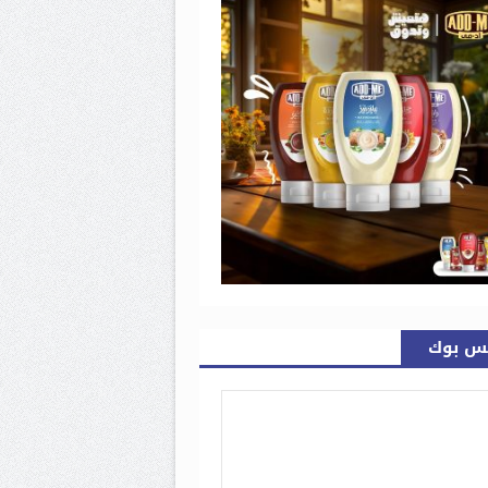
س بوك