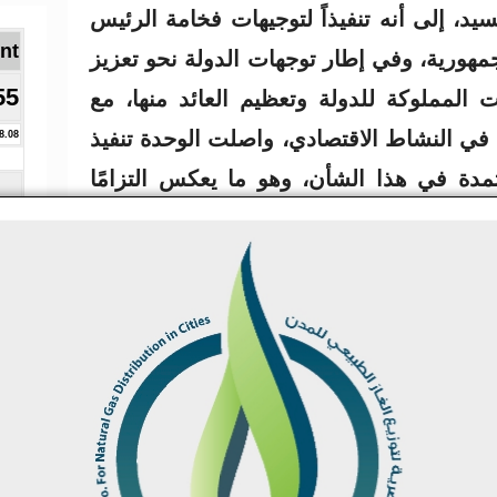
يد، إلى أنه تنفيذاً لتوجيهات فخامة الرئيس
Brent ا
مهورية، وفي إطار توجهات الدولة نحو تعزيز
55
 المملوكة للدولة وتعظيم العائد منها، مع
ي النشاط الاقتصادي، واصلت الوحدة تنفيذ
8.08
مدة في هذا الشأن، وهو ما يعكس التزامًا
ي تنفيذ برنامج الإصلاحات الهيكلية، وتعزيز
حركات الرئيسية للنمو الاقتصادي، موضحاً
قيق تقدم ملموس في عدد من الملفات ذات
كات جديدة بالبورصة المصرية، وهو ما حظي
 من المؤسسات الدولية، باعتبار ذلك خطوة
ز مستويات الشفافية والإفصاح، وتهيئة بيئة
لأجنبية، بما يدعم استدامة النمو الاقتصادي