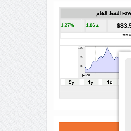
لنفط الخام
$83.
1.27%
▲1.06
2026.0