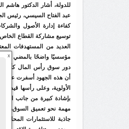
للدولة، أشار الدكتور هاشم الس
عبد الفتاح السيسي، رئيس الج
كفاءة إدارة الأصول والشركات
توسيع مشاركة القطاع الخاص ف
العديد من المستهدفات المعت
مؤسسيًا واضحًا بالمضي قدمًا ف
X
دور سوق رأس المال كأحد الم
أن هذه الجهود أسفرت عن تح
الأولوية، وعلى رأسها قيد شر
بإشادة كبيرة من جانب العديد
مهمة نحو تعميق السوق، وتعزي
جاذبة للاستثمارات المحلية وا