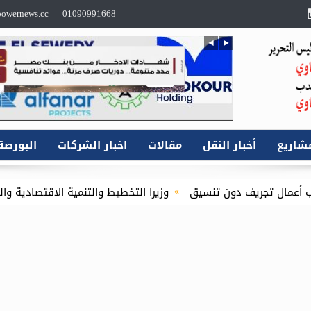
owernews.cc
01090991668
شاريع
أخبار النقل
مقالات
اخبار الشركات
البورصة
 دون تنسيق
وزيرا التخطيط والتنمية الاقتصادية والبترول والثروة ال
تفاهم لربط اكتشافات الشركة في قبرص بالبنية التحتية المصرية*