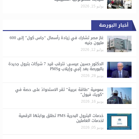
يوليو 15, 2026
أخبار البورصة
غاز مصر تشارك في زيادة رأسمال “جاس كول” إلى 600
مليون جنيه
يوليو 12, 2026
الدكتور حسين عيسى: نترقب قيد 7 شركات بترول جديدة
بالبورصة بعد إنبي وإيلاب وPMS
يونيو 28, 2026
​عمومية “طاقة عربية” تقر الاستحواذ على حصة في
“كويك فيول”
يونيو 16, 2026
خدمات البترول البحرية PMS تطلق بوابتها الرقمية
لخدمات العاملين
يونيو 05, 2026