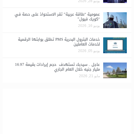
يونيو 28, 2026
​عمومية “طاقة عربية” تقر الاستحواذ على حصة في
“كويك فيول”
يونيو 16, 2026
خدمات البترول البحرية PMS تطلق بوابتها الرقمية
لخدمات العاملين
يونيو 05, 2026
عاجل .. سيدبك تستهدف حجم إيرادات بقيمة 16.97
مليار جنيه خلال العام الجاري
مايو 21, 2026