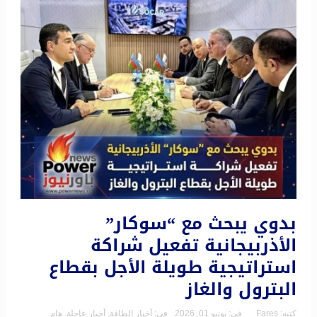
بدوي يبحث مع “سوكار”
الأذربيجانية تفعيل شراكة
استراتيجية طويلة الأجل بقطاع
البترول والغاز
كتبه:
Fares
فى:
يونيو 01, 2026
فى:
أخبار الطاقة
,
أخبار عاجلة
,
هام