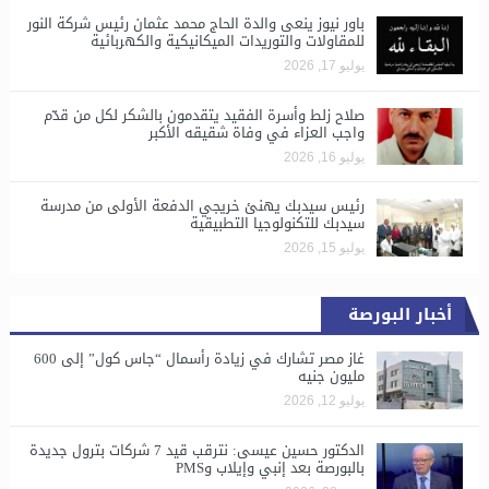
باور نيوز ينعى والدة الحاج محمد عثمان رئيس شركة النور
للمقاولات والتوريدات الميكانيكية والكهربائية
يوليو 17, 2026
صلاح زلط وأسرة الفقيد يتقدمون بالشكر لكل من قدّم
واجب العزاء في وفاة شقيقه الأكبر
يوليو 16, 2026
رئيس سيدبك يهنئ خريجي الدفعة الأولى من مدرسة
سيدبك للتكنولوجيا التطبيقية
يوليو 15, 2026
أخبار البورصة
غاز مصر تشارك في زيادة رأسمال “جاس كول” إلى 600
مليون جنيه
يوليو 12, 2026
الدكتور حسين عيسى: نترقب قيد 7 شركات بترول جديدة
بالبورصة بعد إنبي وإيلاب وPMS