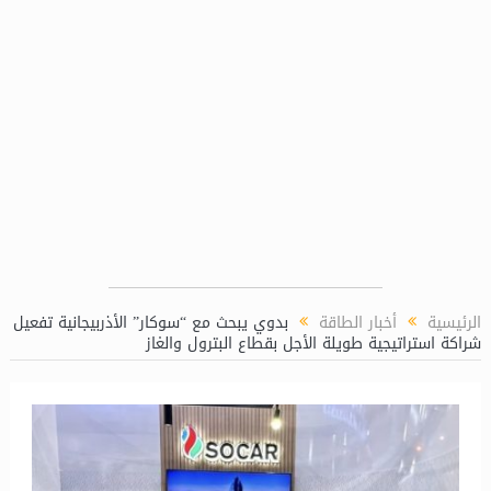
 للشئون الكيميائية بمحطة توليد كهرباء دمياط المركبة
مني رزق ت
الرئيسية
أخبار الطاقة
بدوي يبحث مع “سوكار” الأذربيجانية تفعيل
شراكة استراتيجية طويلة الأجل بقطاع البترول والغاز