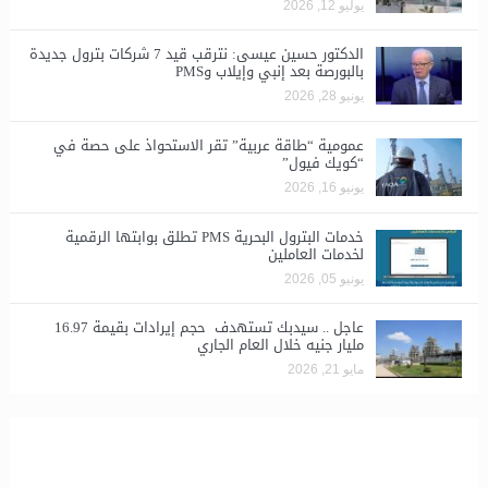
يوليو 12, 2026
الدكتور حسين عيسى: نترقب قيد 7 شركات بترول جديدة
بالبورصة بعد إنبي وإيلاب وPMS
يونيو 28, 2026
​عمومية “طاقة عربية” تقر الاستحواذ على حصة في
“كويك فيول”
يونيو 16, 2026
خدمات البترول البحرية PMS تطلق بوابتها الرقمية
لخدمات العاملين
يونيو 05, 2026
عاجل .. سيدبك تستهدف حجم إيرادات بقيمة 16.97
مليار جنيه خلال العام الجاري
مايو 21, 2026