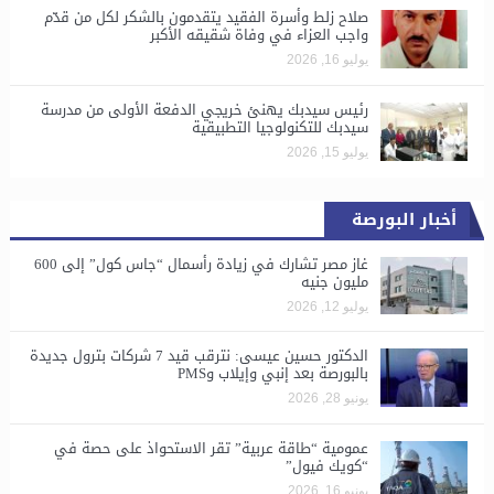
صلاح زلط وأسرة الفقيد يتقدمون بالشكر لكل من قدّم
واجب العزاء في وفاة شقيقه الأكبر
يوليو 16, 2026
رئيس سيدبك يهنئ خريجي الدفعة الأولى من مدرسة
سيدبك للتكنولوجيا التطبيقية
يوليو 15, 2026
أخبار البورصة
غاز مصر تشارك في زيادة رأسمال “جاس كول” إلى 600
مليون جنيه
يوليو 12, 2026
الدكتور حسين عيسى: نترقب قيد 7 شركات بترول جديدة
بالبورصة بعد إنبي وإيلاب وPMS
يونيو 28, 2026
​عمومية “طاقة عربية” تقر الاستحواذ على حصة في
“كويك فيول”
يونيو 16, 2026