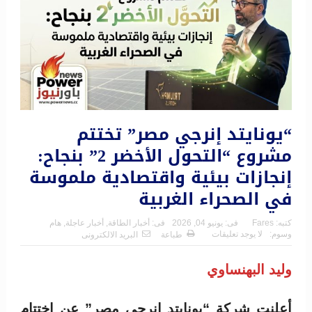
“يونايتد إنرجي مصر” تختتم
مشروع “التحول الأخضر 2” بنجاح:
إنجازات بيئية واقتصادية ملموسة
في الصحراء الغربية
كتبه:
Fares
فى:
يونيو 04, 2026
فى:
أخبار الطاقة
,
أخبار عاجلة
,
هام
وسوم:
لا يوجد تعليقات
طباعة
البريد الالكترونى
وليد البهنساوي
أعلنت شركة “يونايتد إنرجي مصر” عن اختتام