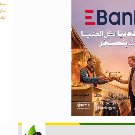
لمقا
مقاو
البا