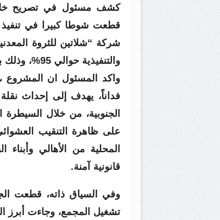
كشف مسئول في تصريح خاص 
قطعت شوطا كبيرا في تنفيذ ا
شركة “شلاتين للثروة المعدنية
والتنفيذية حوالي 95%، وذلك بإجمالي استثمارات تتجاوز 120 مليون جنيه.
فداناً، يهدف إلى إحداث نقلة
الجنوبية، من خلال السيطرة ا
على ظاهرة التنقيب العشوائي
المحلية من الأهالي وأبناء 
قانونية آمنة.
وفي السياق ذاته، قطعت الجه
تشغيل المجمع، وجاءت أبرز ال