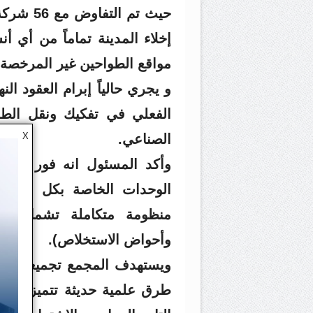
حيث تم ا
إخلاء المدينة تماماً من أي
مواقع الطواحين غير المرخصة 
و يجري حالياً إبرام العقود الن
الفعلي في تفكيك ونقل الطو
X
الصناعي.
وأكد المسئول انه فور وصول
الوحدات الخاصة بكل شركة،
منظومة متكاملة تشمل: (م
وأحواض الاستخلاص).
ويستهدف المجمع تجميعه كافة
طرق علمية حديثة تتميز بقدرة 