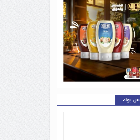
س بوك