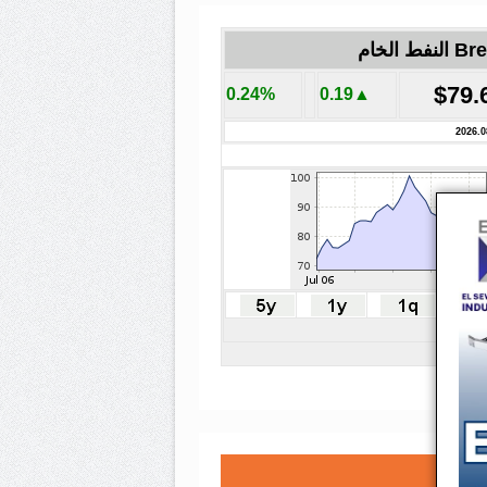
لنفط الخام
$79.
0.24%
▲0.19
2026.0