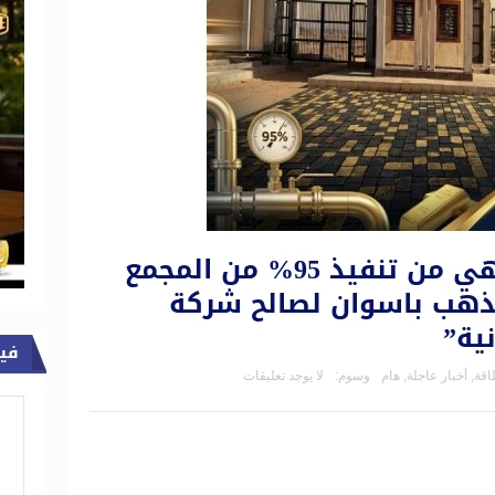
عاجل .. “غاز مصر” تنتهي من تنفيذ 95% من المجمع
ذهب باسوان لصالح شركة
ية”
في
اقة
,
أخبار عاجلة
,
هام
وسوم:
لا يوجد تعليقات