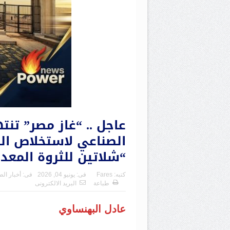
الصناعي لاستخلاص ال
“شلاتين للثروة المعدن
كتبه:
Fares
فى:
يونيو 04, 2026
فى:
أخبار الط
طباعة
البريد الالكترونى
عادل البهنساوي