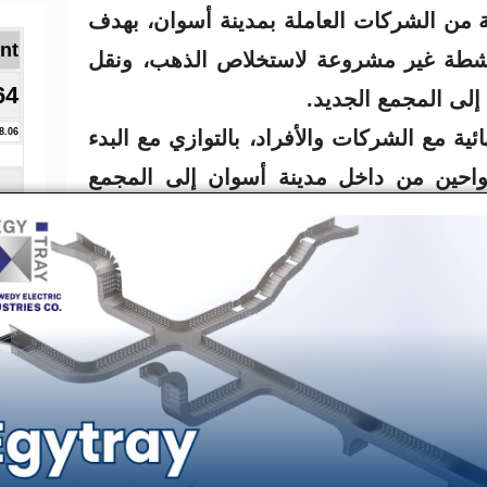
لتفاوض مع 56 شركة من الشركات العاملة بمدينة أسوان، بهدف
Brent ا
 أنشطة غير مشروعة لاستخلاص الذهب، ونقل
64
إلى المجمع الجديد.
هائية مع الشركات والأفراد، بالتوازي مع البدء
8.06
احين من داخل مدينة أسوان إلى المجمع
 المعدات للمجمع، سيتم البدء في تجهيز
 حيث تم تصميم كل وحدة لتكون بمثابة
بنى إداري وسكني، مصاطب للطواحين،
 الطواحين العشوائية وتوجيهها للعمل وفق
إنتاجية عالية على الاستخلاص، مع الالتزام