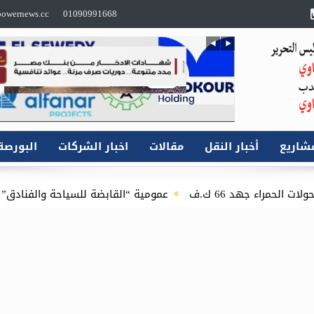
owernews.cc
01090991668
شاريع
أخبار النقل
مقالات
اخبار الشركات
البورصة
عمومية “القابضة للسياحة والفنادق” تعتمد الموازنة التقديرية لعام 2026/2027 : 9.4 مليار جنيه إجمالي الإيرادات المستهدفة للقابضة وشركاتها التابعة.. وصاف