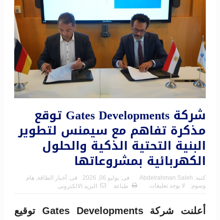
شركة Gates Developments توقع
مذكرة تفاهم مع سيمنس لتطوير
البنية التحتية الذكية والحلول
الكهربائية بمشروعاتها
كتبه:
Abdelrahman Saleh
فى:
يوليو 06, 2026
فى:
أخبار الطاقة
,
هام
وسوم:
لا يوجد تعليقات
طباعة
البريد الالكترونى
أعلنت شركة Gates Developments توقيع