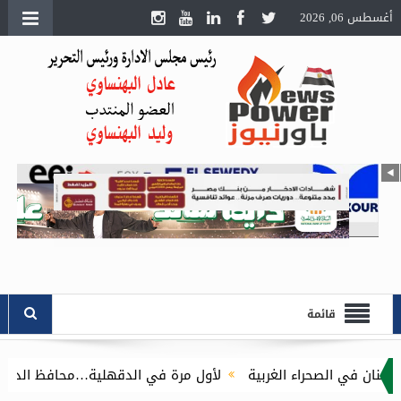
أغسطس 06, 2026
قائمة
الغربية
لأول مرة في الدقهلية…محافظ الدقهلية يُطلق مبادرة توصيل أسطوانات البوت