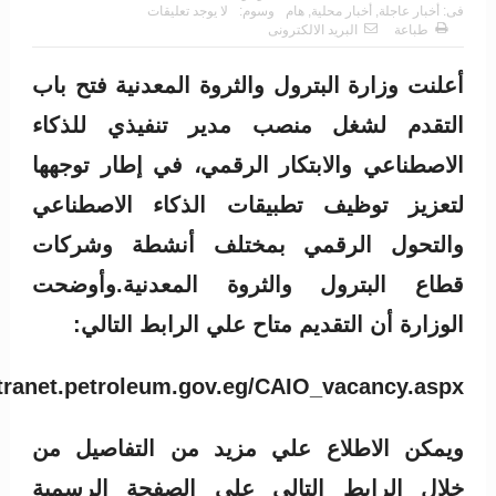
فى:
أخبار عاجلة
,
أخبار محلية
,
هام
وسوم:
لا يوجد تعليقات
طباعة
البريد الالكترونى
أعلنت وزارة البترول والثروة المعدنية فتح باب
التقدم لشغل منصب مدير تنفيذي للذكاء
الاصطناعي والابتكار الرقمي، في إطار توجهها
لتعزيز توظيف تطبيقات الذكاء الاصطناعي
والتحول الرقمي بمختلف أنشطة وشركات
قطاع البترول والثروة المعدنية.وأوضحت
الوزارة أن التقديم متاح علي الرابط التالي:
ntranet.petroleum.gov.eg/CAIO_vacancy.aspx
ويمكن الاطلاع علي مزيد من التفاصيل من
خلال الرابط التالي علي الصفحة الرسمية