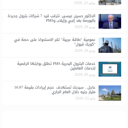
يوليو 12, 2026
الدكتور حسين عيسى: نترقب قيد 7 شركات بترول جديدة
بالبورصة بعد إنبي وإيلاب وPMS
يونيو 28, 2026
​عمومية “طاقة عربية” تقر الاستحواذ على حصة في
“كويك فيول”
يونيو 16, 2026
خدمات البترول البحرية PMS تطلق بوابتها الرقمية
لخدمات العاملين
يونيو 05, 2026
عاجل .. سيدبك تستهدف حجم إيرادات بقيمة 16.97
مليار جنيه خلال العام الجاري
مايو 21, 2026