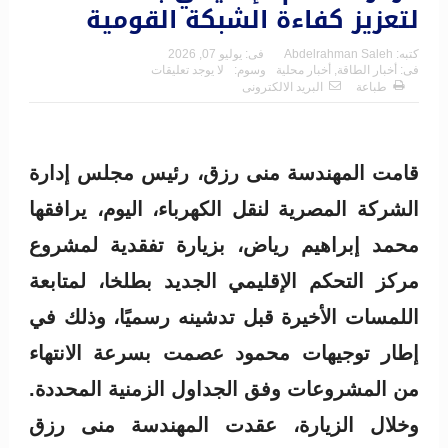
لتعزيز كفاءة الشبكة القومية
كتبه:
Abdelrahman Saleh
فى:
يوليو 07, 2026
فى:
أخبار الطاقة
,
أخبار محلية
وسوم:
لا يوجد تعليقات
طباعة
البريد الالكترونى
قامت المهندسة منى رزق، رئيس مجلس إدارة
الشركة المصرية لنقل الكهرباء، اليوم، يرافقها
محمد إبراهيم رياض، بزيارة تفقدية لمشروع
مركز التحكم الإقليمي الجديد بطلخا، لمتابعة
اللمسات الأخيرة قبل تدشينه رسميًا، وذلك في
إطار توجيهات محمود عصمت بسرعة الانتهاء
من المشروعات وفق الجداول الزمنية المحددة.
وخلال الزيارة، عقدت المهندسة منى رزق