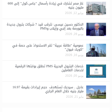
غاز مصر تشارك في زيادة رأسمال “جاس كول” إلى 600
مليون جنيه
يوليو 12, 2026
الدكتور حسين عيسى: نترقب قيد 7 شركات بترول جديدة
بالبورصة بعد إنبي وإيلاب وPMS
يونيو 28, 2026
​عمومية “طاقة عربية” تقر الاستحواذ على حصة في
“كويك فيول”
يونيو 16, 2026
خدمات البترول البحرية PMS تطلق بوابتها الرقمية
لخدمات العاملين
يونيو 05, 2026
عاجل .. سيدبك تستهدف حجم إيرادات بقيمة 16.97
مليار جنيه خلال العام الجاري
مايو 21, 2026