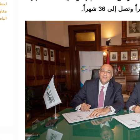
لمقا
مقاو
البا