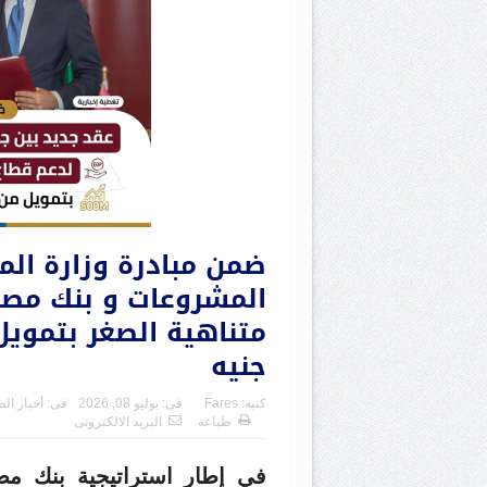
ضمن مبادرة وزارة الم
المشروعات و بنك مصر
جنيه
كتبه:
Fares
فى:
يوليو 08, 2026
فى:
أخبار ال
طباعة
البريد الالكترونى
في إطار استراتيجية بنك مص