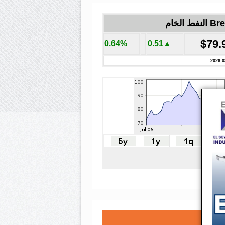
لنفط الخام
$79.
0.64%
▲0.51
2026.0