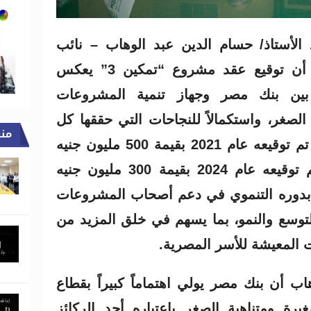
الأستاذ/ حسام الدين عبد الوهاب – نائب
الرئيس التنفيذي لبنك مصر، أن توقيع عقد مشروع “تمكين 3” يعكس
 بين بنك مصر وجهاز تنمية المشروعات
الصغر، واستكمالاً للنجاحات التي حققها كل
من
من مشروع “تمكين 1” الذي تم توقيعه عام 2021 بقيمة 500 مليون جنيه
ومشروع “تمكين 2” الذي تم توقيعه عام 2024 بقيمة 300 مليون جنيه
ك بدوره التنموي في دعم أصحاب المشروعات
لتوسع والنمو، بما يسهم في خلق المزيد من
المعيشة للأسر المصرية.
 أن بنك مصر يولي اهتماماً كبيراً بقطاع
ة ومتناهية الصغر باعتباره أحد الركائز