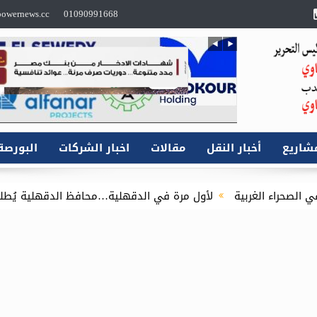
owernews.cc
01090991668
شاريع
أخبار النقل
مقالات
اخبار الشركات
البورصة
لأول مرة في الدقهلية…محافظ الدقهلية يُطلق مبادرة توصيل أسطوانات البوتاجاز للمن