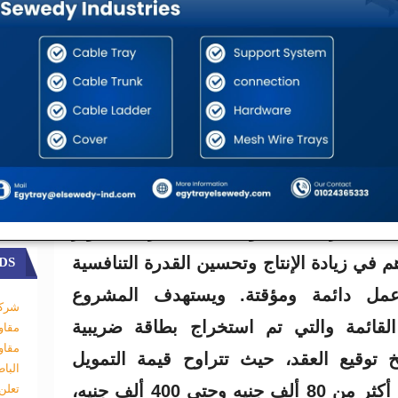
عات وماجد عبد الله رئيس قطاع المشروعات
 متناهي الصغر ببنك مصر ونسمة الغرابلي
يل متناهي الصغر بجهاز تنمية المشروعات
ين.
ية المشروعات المتوسطة والصغيرة ومتناهية
الصغر بإتاحة تمويل بقيمة 500 مليون جنيه لبنك مصر لإعادة إقراضه
اب المشروعات متناهية الصغر، وذلك لتمويل
انية شراء الآلات والمعدات اللازمة لتطوير
DS
في زيادة الإنتاج وتحسين القدرة التنافسية
ل دائمة ومؤقتة. ويستهدف المشروع
شركة
لقائمة والتي تم استخراج بطاقة ضريبية
مقاو
مقاو
 توقيع العقد، حيث تتراوح قيمة التمويل
البا
الممنوح للمستفيد النهائي بين أكثر من 80 ألف جنيه وحتى 400 ألف جنيه،
تعلن