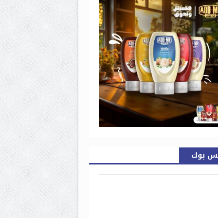
س بوك