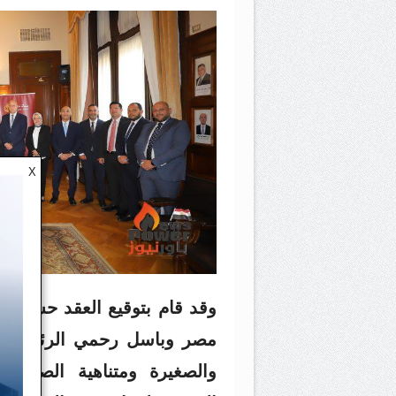
X
وقد قام بتوقيع العقد حسام ال
مصر وباسل رحمي الرئيس الت
والصغيرة ومتناهية الصغر