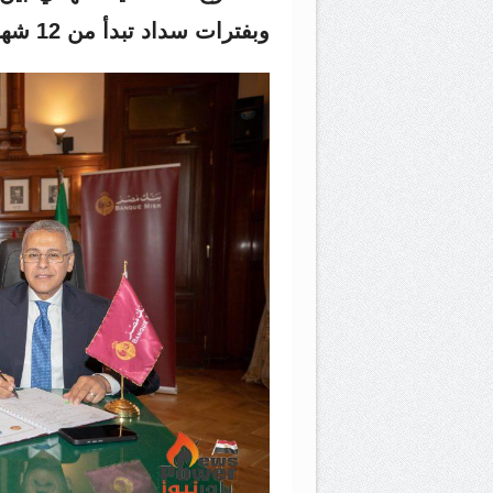
وبفترات سداد تبدأ من 12 شهراً وتصل إلى 36 شهراً.