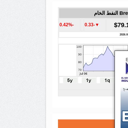
لنفط الخام
$79.
-0.42%
▼-0.33
2026.0