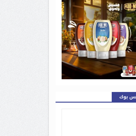
س بوك