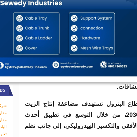
تي من المياه العميقة بالبحر المتوسط، التي
كنولوجيات متقدمة، وبرامج زمنية أطول
ع الآبار على الإنتاج.
عادة ثقة المستثمرين تحقيق كشف دينيس،
ذي تقدر احتياطياته بنحو 2 تريليون قدم مكعب من الغاز، مؤكدًا أن هذا
ة التي تمتلكها مصر، ويبرهن على أن توفير
المستحقات، وتقديم الحوافز المناسبة، عوامل
تشافات.
DS
اع البترول تستهدف مضاعفة إنتاج الزيت
شركة
مقاو
الخام المحلي بحلول عام 2030، من خلال التوسع في تطبيق أحدث
مقاو
الأفقي والتكسير الهيدروليكي، إلى جانب نظم
البا
تعلن