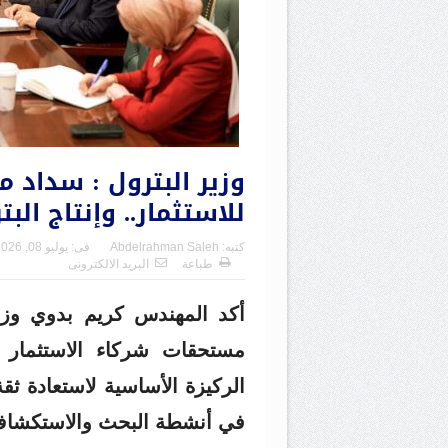
وزير البترول : سداد م
للاستثمار.. وإنتاج الب
كتبه:
Abdelrahman Saleh
فى:
يوليو 08, 2026
طباعة
البريد الالكترونى
أكد المهندس كريم بدوي وزير 
مستحقات شركاء الاستثمار ك
الركيزة الأساسية لاستعادة ث
في أنشطة البحث والاستكشاف و