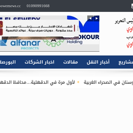
owernews.cc
01090991668
شاريع
أخبار النقل
مقالات
اخبار الشركات
البورصة
الغربية
لأول مرة في الدقهلية…محافظ الدقهلية يُطلق مبادرة توصيل أسطوانات البوتا