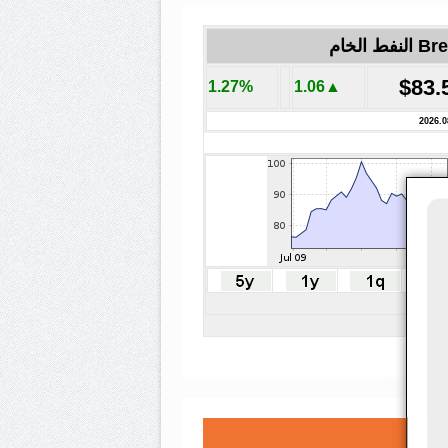
لنفط الخام
$83.
1.27%
▲1.06
2026.0