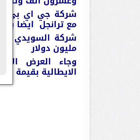
وعشرون الف وتسعما
مع ترانجل ايضا بقيمة 37227363.00 مليون 
مليون دولار
وجاء العرض الأع
الايطالية بقيمة 47322624.00 مليون دولار