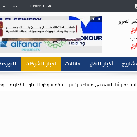
owernews.cc
01090991668
شاريع
أخبار النقل
مقالات
اخبار الشركات
البورصة
 مساعد رئيس شركة سوكو للشئون الادارية .. وموقع باور نيوز يتقد