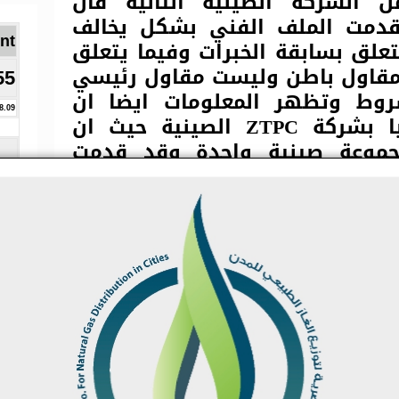
 الشركة الصينية الثانية فان
قدمت الملف الفني بشكل يخالف
Brent ا
علق بسابقة الخبرات وفيما يتعلق
مقاول باطن وليست مقاول رئيسي
55
ط وتظهر المعلومات ايضا ان
8.09
الشركة مرتبطة قانونيا بشركة ZTPC الصينية حيث ان
جموعة صينية واحدة وقد قدمت
الشركة سابقة خبرة في تركيبات مشروع قدرته 300 ميجا
اسة علي ان تكون سابقة الخبرة
تتضمن اعمال تركيبات بقدرة 350 ميجا وليس 300 ميجا
المالية التي كانت قد تقدمت بها
 المالي الاولي وهي كالتالي :
لصينية المتحالفةمع شركتى الجيزة-
العروض الاقل سعراً حيث
ت 36420924.00 ستة وثلاثون مليونا وأربعمائة