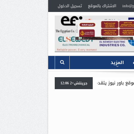
info@p
الاشتراك بالموقع
تسجيل الدخول
المزيد
م بخالص العزاء،
للمرة الثانية خلال ايام .. وزير البترول والثروة ا
جرينتش+2 12:06