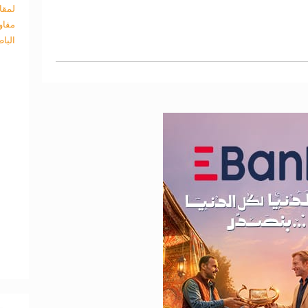
لمقا
مقاو
البا