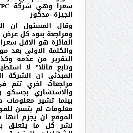
الجيزة -مدكور
وقال المسئول ان الت
ومراجعة بنود كل عرض 
الفائزة هو الاقل سعرا 
والكلمة الاولي بعد موا
التقرير من عدمه وكذل
وتابع قائلا” لا استطي
المبدئي ان الشركة ال
مراجعات اخري تتم في
والاستشاري بجسكو واع
بينما تشير معلومات 
معلومات لم يتسن للمو
الموقع ان يجزم انها س
نشر كل ما يتعلق بتف