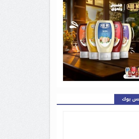
س بوك