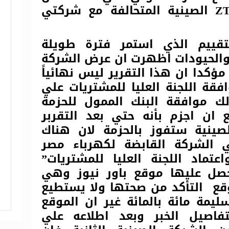
سعرا وهي شركة ZTPC الصينية المتحالفة مع شركتي
قييم الذي استمر فترة طويلة
والحيودات اظهرت ان عرض الشركة
مؤكدا ان هذا التقرير ليس نهائياً
فقة اللجنة العليا للمشتريات علي
ك موافقة البنك الممول للحزمة
ع ان اجزم بأنه حتي بعد التقربر
صينية ستفوز بالحزمة لان هناك
 الشركة القابضة لكهرباء مصر
تماد اللجنة العليا للمشتريات”
حصل عليها موقع باور نيوز وهي
قع التأكد من صحتها ولا يستطيع
ليمة مائة بالمائة غير ان الموقع
اصيل الخبر وبعد اطلاعه علي