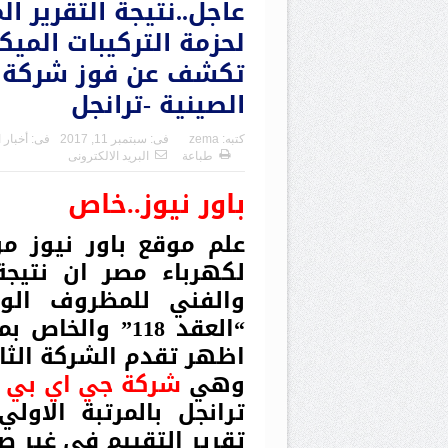
عاجل..نتيجة التقرير ا
لحزمة التركيبات الميك
الصينية -ترانجل
كتبه:
zema
فى:
سبتمبر 11, 2017
فى:
أخبار 
طباعة
البريد الالكترونى
باور نيوز..خاص
علم موقع باور نيوز م
لكهرباء مصر ان نتيجة 
والفني للمظروف الواح
“العقد 118” وا
اظهر تقدم الشركة الثان
وهي
شركة
جي اي بي 
ترانجل بالمرتبة الاول
تقرير التقييم في غير صا