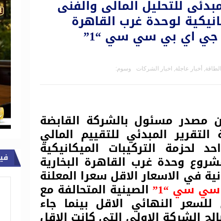
لمبدئى للتحليل المالى والفنى
انيكية لوحدة غرب القاهرة
تكشف عن فوز شركة جي اي بي سي سي “1”
الطاقة
,
أخبار عاجلة
,
اخبار الشركات
وسوم:
ن مصدر مسئول بالشركة القابضة
التقرير المبدئي للتقييم المالي
د لحزمة التركيبات الميكانيكية
في
لخاص بمشروع وحدة غرب القاهرة البخارية
ية في الاسعار الاقل سعرا المعلنة
سي سي “1”
الصينية المتحالفة مع
ي للسعر النهائي الاقل بينما جاء
لح الشركة الاولي التي كانت الاقل