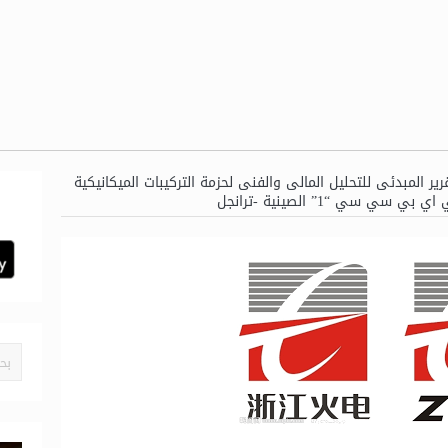
قرير المبدئى للتحليل المالى والفنى لحزمة التركيبات الميكانيكية
ي “1” الصينية -ترانجل