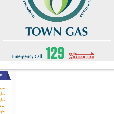
ئة واربع وعشرون دولار
شركة جي اي بي سي سي 1 الصينية المتحالفة
دولار
شركة السويدي PSP المصرية بقيمة 40381864.00
لي ماليا من
شركة تيكنت
DS
شركة
مقاو
مقاو
البا
تعلن