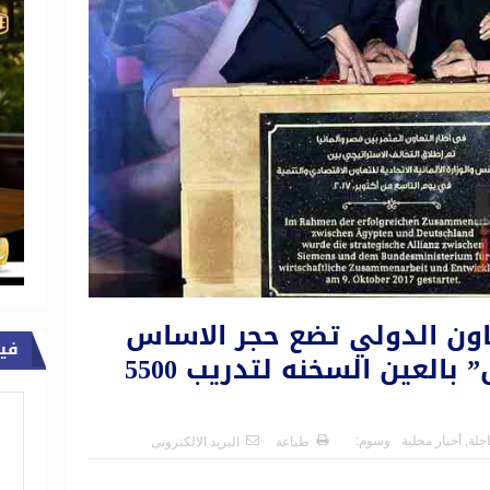
عاون الدولي تضع حجر الاساس
في
لمركز تدريب “سيمنس” بالعين السخنه لتدريب 5500
اجلة
,
أخبار محلية
وسوم:
طباعة
البريد الالكترونى