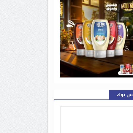
س بوك