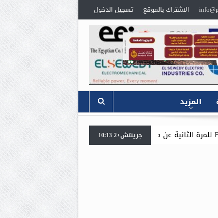
info@p
الاشتراك بالموقع
تسجيل الدخول
المزيد
سيدبك تؤكد ريادتها في جودة 
جرينتش+2 10:13