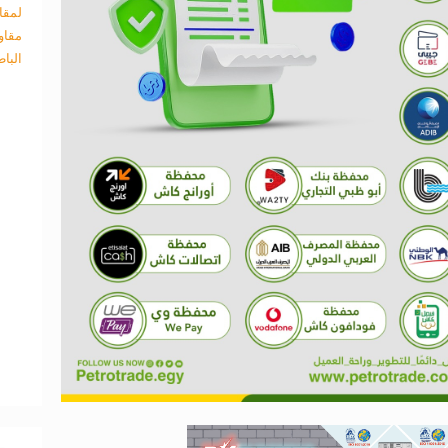
لمقا
مقاو
البا