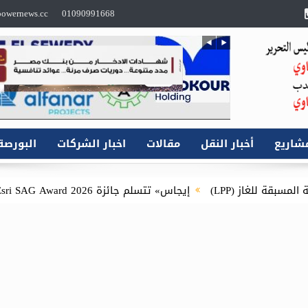
owernews.cc
01090991668
شاريع
أخبار النقل
مقالات
اخبار الشركات
البورصة
إيجاس» تتسلم جائزة Esri SAG Award 2026 للمرة الثانية عن مشروع توصيل الغاز الطبيعي للمنازل