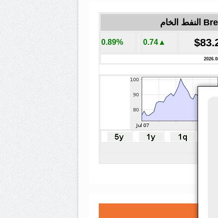
لنفط الخام
$83.
0.89%
▲0.74
2026.0