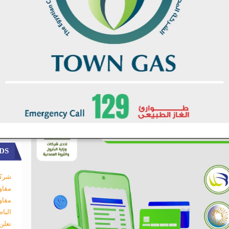
DS
شركة
مقاو
مقاو
البا
تعلن