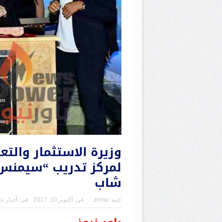
وزيرة الاستثمار والت
شاب
كتبه:
zema
فى:
أكتوبر 10, 2017
فى:
أخبار ع