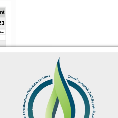
Brent ا
23
8.07