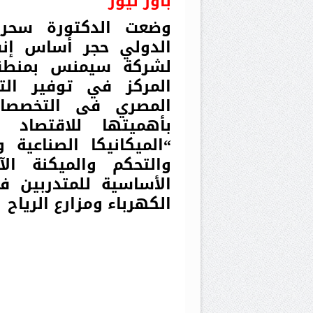
باور نيوز
وضعت الدكتورة سحر ن
الدولي حجر أساس إنشا
لشركة سيمنس بمنطق
المصري فى التخصصات 
بأهميتها للاقتصاد
“الميكانيكا الصناعية و
والتحكم والميكنة ال
الأساسية للمتدربين 
الكهرباء ومزارع الرياح