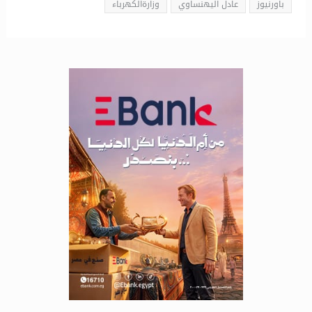
باورنيوز
عادل اليهنساوي
وزارةالكهرباء