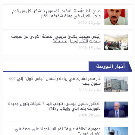
صلاح زلط وأسرة الفقيد يتقدمون بالشكر لكل من قدّم
واجب العزاء في وفاة شقيقه الأكبر
يوليو 16, 2026
رئيس سيدبك يهنئ خريجي الدفعة الأولى من مدرسة
سيدبك للتكنولوجيا التطبيقية
يوليو 15, 2026
أخبار البورصة
غاز مصر تشارك في زيادة رأسمال “جاس كول” إلى 600
مليون جنيه
يوليو 12, 2026
الدكتور حسين عيسى: نترقب قيد 7 شركات بترول جديدة
بالبورصة بعد إنبي وإيلاب وPMS
يونيو 28, 2026
​عمومية “طاقة عربية” تقر الاستحواذ على حصة في
“كويك فيول”