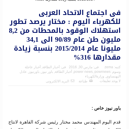
فى اجتماع الاتحاد العربى
للكهرباء اليوم : مختار يرصد تطور
استهلاك الوقود بالمحطات من 8,2
مليون طن عام 90/89 الى 34,1
مليونا عام 2015/2014 بنسبة زيادة
مقدارها 316%
كتبه:
zema
فى:
مارس 30, 2016
فى:
أخبار الطاقة
,
أخبار عاجلة
وسوم:
powrnews
,
power news
,
أخبار الطاقة
,
باور نيوز
,
باورنيوز
,
عادل
اليهنساوي
,
وزارةالكهرباء
لا يوجد تعليقات
طباعة
البريد الالكترونى
باور نيوز خاص :
قدم اليوم المهندس محمد مختار رئيس شركة القاهرة لانتاج