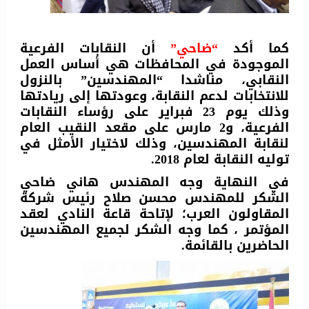
كما أكد
“ضاحي”
أن النقابات الفرعية
الموجودة في المحافظات هي أساس العمل
النقابي، مناشدا “المهندسين” بالنزول
للانتخابات لدعم النقابة، وعودتها إلى ريادتها
وذلك يوم 23 فبراير على رؤساء النقابات
الفرعية، و2 مارس على مقعد النقيب العام
لنقابة المهندسين، وذلك لاختيار الأمثل في
توليه النقابة لعام 2018.
في النهاية وجه المهندس هاني ضاحي
الشكر للمهندس محسن صلاح رئيس شركة
المقاولون العرب؛ لإتاحة قاعة النادي لعقد
المؤتمر ، كما وجه الشكر لجميع المهندسين
الحاضرين بالقائمة.