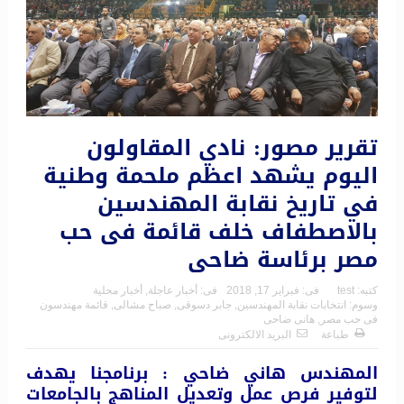
تقرير مصور: نادي المقاولون
اليوم يشهد اعظم ملحمة وطنية
في تاريخ نقابة المهندسين
بالاصطفاف خلف قائمة فى حب
مصر برئاسة ضاحى
كتبه:
test
فى:
فبراير 17, 2018
فى:
أخبار عاجلة
,
أخبار محلية
وسوم:
انتخابات نقابة المهندسين
,
جابر دسوقى
,
صباح مشالى
,
قائمة مهندسون
فى حب مصر
,
هانى ضاحى
طباعة
البريد الالكترونى
المهندس هاني ضاحي : برنامجنا يهدف
لتوفير فرص عمل وتعديل المناهج بالجامعات