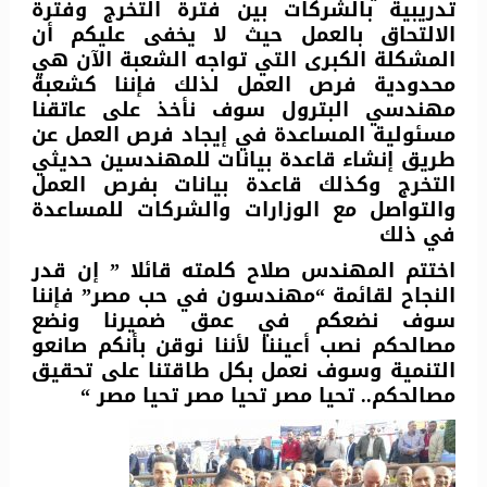
تدريبية بالشركات بين فترة التخرج وفترة
الالتحاق بالعمل حيث لا يخفى عليكم أن
المشكلة الكبرى التي تواجه الشعبة الآن هي
محدودية فرص العمل لذلك فإننا كشعبة
مهندسي البترول سوف نأخذ على عاتقنا
مسئولية المساعدة في إيجاد فرص العمل عن
طريق إنشاء قاعدة بيانات للمهندسين حديثي
التخرج وكذلك قاعدة بيانات بفرص العمل
والتواصل مع الوزارات والشركات للمساعدة
في ذلك
اختتم المهندس صلاح كلمته قائلا ” إن قدر
النجاح لقائمة “مهندسون في حب مصر” فإننا
سوف نضعكم في عمق ضميرنا ونضع
مصالحكم نصب أعيننا لأننا نوقن بأنكم صانعو
التنمية وسوف نعمل بكل طاقتنا على تحقيق
مصالحكم.. تحيا مصر تحيا مصر تحيا مصر “