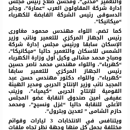
والتعمير “مدنى”، ومحسن صلاح رئيس مجلس
إدارة شركة المقاولون العرب “عمارة”، وجابر
الدسوقى رئيس الشركة القابضة للكهرباء
“ميكانيكا”.
كما تضم، اللواء مهندس محمود مغاورى
رئيس الجهاز المركزي للتعمير ونائب وزير
الإسكان سابقا ورئيس مجلس إدارة شركة
الشمس للاسكان والتعمير حاليا “ميكانيكا”،
وصباح محمد مشالى وكيل أول وزارة الكهرباء
“كهرباء”، واللواء مهندس محمد ناصر حسين
رئيس الجهاز المركزي للتعمير سابقا
“كهرباء”، واللواء دكتور مهندس حسن عبد
المجيد نائب وزير الإنتاج الحربى ومدير الهيئة
القومية للإنتاج الحربى “كيمياء”، وزينب
عفيفى أمين صندوق النقابة عضو المجلس
الأعلى للنقابة حاليا “غزل ونسيج”، ومحمد
حازم الشامى ” تعدين وبترول”.
ويتنافس في الانتخابات 3 تيارات وقوائم
مختلفة يحمل كل منها وجهة نظر تجاه ملفات