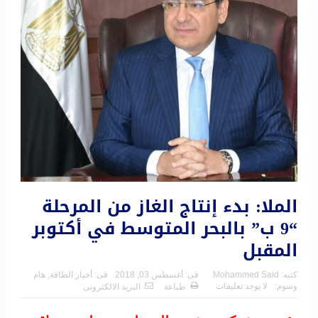
الملا: بدء إنتاج الغاز من المرحلة
“9 ب” بالبحر المتوسط في أكتوبر
المقبل
كتبه:
Mohammed Said
فى:
أغسطس 03, 2018
فى:
أخبار الطاقة
,
هام
وسوم:
لا يوجد تعليقات
طباعة
البريد الالكترونى