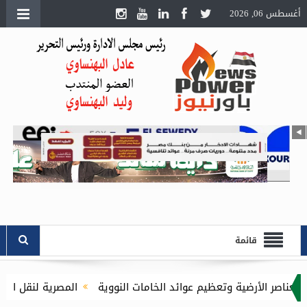
أغسطس 06, 2026
قائمة
 وتعظيم عوائد الخامات النووية
المصرية لنقل الكهرباء توقع مع شركة KAYANlT عقداً لإنشاء منظومة اتصال احتياطية لمركز التحكم الإقليمي للقاهرة الكبرى لتعزيز استق