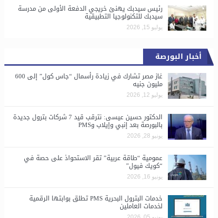
رئيس سيدبك يهنئ خريجي الدفعة الأولى من مدرسة
سيدبك للتكنولوجيا التطبيقية
يوليو 15, 2026
أخبار البورصة
غاز مصر تشارك في زيادة رأسمال “جاس كول” إلى 600
مليون جنيه
يوليو 12, 2026
الدكتور حسين عيسى: نترقب قيد 7 شركات بترول جديدة
بالبورصة بعد إنبي وإيلاب وPMS
يونيو 28, 2026
​عمومية “طاقة عربية” تقر الاستحواذ على حصة في
“كويك فيول”
يونيو 16, 2026
خدمات البترول البحرية PMS تطلق بوابتها الرقمية
لخدمات العاملين
يونيو 05, 2026