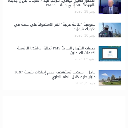
الدكتور حسين عيسى: نترقب قيد 7 شركات بترول جديدة
بالبورصة بعد إنبي وإيلاب وPMS
يونيو 28, 2026
​عمومية “طاقة عربية” تقر الاستحواذ على حصة في
“كويك فيول”
يونيو 16, 2026
خدمات البترول البحرية PMS تطلق بوابتها الرقمية
لخدمات العاملين
يونيو 05, 2026
عاجل .. سيدبك تستهدف حجم إيرادات بقيمة 16.97
مليار جنيه خلال العام الجاري
مايو 21, 2026