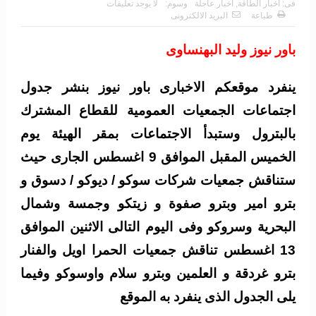
فى:
أخبار الطاقة
,
أخبار عاجلة
وسوم:
لا يوجد تعليقات
طباعة
البريد الالكترونى
باور نيوز وليد البهنساوى
ينفرد موقعكم الاخبارى باور نيوز بنشر جدول
اجتماعات الجمعيات العمومية للقطاع المشترك
بالبترول وستبدأ الاجتماعات بمقر الهيئة يوم
الخميس المقبل الموافق 9 اغسطس الجارى حيث
ستناقش جمعيات شركات سوكو / ديوكو / دسوق و
بترو امير وبترو صفوة و زيتكو وجمسة وشمال
البحرية وسروكو وفى اليوم التالى الاثنين الموافق
13 اغسطس تناقش جمعيات الحمرا اويل والفنار
بترو غردقة و العلمين وبترو سلام واوسوكو وفيما
يلى الجدول الذى ينفرد به الموقع