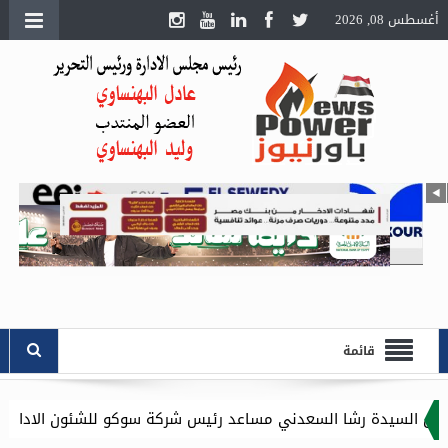
أغسطس 08, 2026
قائمة
دني مساعد رئيس شركة سوكو للشئون الادارية .. وموقع باور نيوز يت