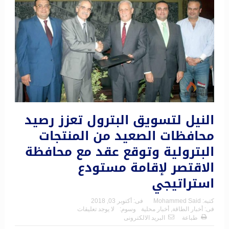
النيل لتسويق البترول تعزز رصيد
محافظات الصعيد من المنتجات
البترولية وتوقع عقد مع محافظة
الاقتصر لإقامة مستودع
استراتيجي
كتبه:
Mohammed Said
فى:
أكتوبر 03, 2018
فى:
أخبار الطاقة
,
أخبار محلية
وسوم:
لا يوجد تعليقات
طباعة
البريد الالكترونى