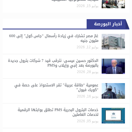
يوليو 15, 2026
أخبار البورصة
غاز مصر تشارك في زيادة رأسمال “جاس كول” إلى 600
مليون جنيه
يوليو 12, 2026
الدكتور حسين عيسى: نترقب قيد 7 شركات بترول جديدة
بالبورصة بعد إنبي وإيلاب وPMS
يونيو 28, 2026
​عمومية “طاقة عربية” تقر الاستحواذ على حصة في
“كويك فيول”
يونيو 16, 2026
خدمات البترول البحرية PMS تطلق بوابتها الرقمية
لخدمات العاملين
يونيو 05, 2026