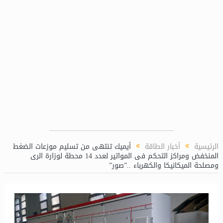
ئون الكيميائية بمحطة توليد كهرباء دمياط المركبة
مني رزق تعين 
الرئيسية
أخبار الطاقة
أيميك تنتهى من تسليم موزعات الضغط
المنخفض ومراكز التحكم فى المواتير لعدد 14 محطة لوزارة الرى
ومصلحة الميكانيكا والكهرباء ..”صور”