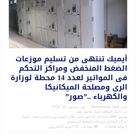
أيميك تنتهى من تسليم موزعات
الضغط المنخفض ومراكز التحكم
فى المواتير لعدد 14 محطة لوزارة
الرى ومصلحة الميكانيكا
والكهرباء ..”صور”
كتبه:
Mohammed Said
فى:
ديسمبر 26, 2018
فى:
أخبار الطاقة
,
أخبار عاجلة
,
هام
وسوم:
ABB
,
اجيماك
,
الدكتور ياسر جلال
,
المهندس مدحت رمضان
,
ايميك
,
مراكز التحكم
,
موزعات الضغط المنخفض
لا يوجد تعليقات
طباعة
البريد الالكترونى